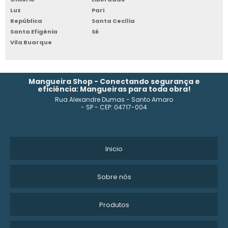
FABRICA DE TUBO FLEXÍVEL PEBD
Luz
Pari
República
Santa Cecília
Santa Efigênia
Sé
COMPRAR TUBO FLEXÍVEL PARA IRRIGAÇÃO
Vila Buarque
FABRICA DE TUBO FLEXÍVEL PELBD
TUBO FLEXÍVEL CORRUGADO VALOR
Mangueira Shop - Conectando segurança e
eficiência: Mangueiras para toda obra!
Rua Alexandre Dumas - Santo Amaro
TUBO DE SILICONE COLORIDO
- SP - CEP: 04717-004
INDUSTRIA DE TUBO DE POLIETILENO
FORNECEDOR DE TUBO FLEXÍVEL PARA IRRIGAÇÃO
Inicio
TUBO FLEXÍVEL PELBD
Sobre nós
TUBO FLEXIVEL PVC
Produtos
TUBO FLEXÍVEL PARA IRRIGAÇÃO SP