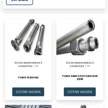
realizar um orçamento de Tubo flexível para
construção sp, clique em um ou mais dos
anuciantes a seguir:
ELFLEX MANGUEIRAS E
ELFLEX MANGUEIRAS E
CONEXÕES
/ SP
CONEXÕES
/ SP
TUBO SEM COSTURA DIN
TUBO FLEXIVEL
2391
COTAR AGORA
COTAR AGORA