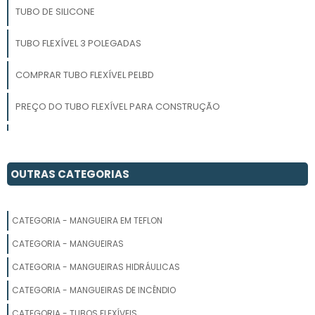
TUBO DE SILICONE
TUBO FLEXÍVEL 3 POLEGADAS
COMPRAR TUBO FLEXÍVEL PELBD
PREÇO DO TUBO FLEXÍVEL PARA CONSTRUÇÃO
TUBO FLEXÍVEL PARA IRRIGAÇÃO
TUBO FLEXÍVEL AR COMPRIMIDO
OUTRAS CATEGORIAS
FORNECEDOR DE TUBO FLEXÍVEL PEBD
CATEGORIA - MANGUEIRA EM TEFLON
TUBO FLEXÍVEL PARA CONSTRUÇÃO
CATEGORIA - MANGUEIRAS
FABRICANTE DE TUBO FLEXÍVEL PARA CONSTRUÇÃO
CATEGORIA - MANGUEIRAS HIDRÁULICAS
CATEGORIA - MANGUEIRAS DE INCÊNDIO
TUBO FLEXÍVEL PLÁSTICO
CATEGORIA - TUBOS FLEXÍVEIS