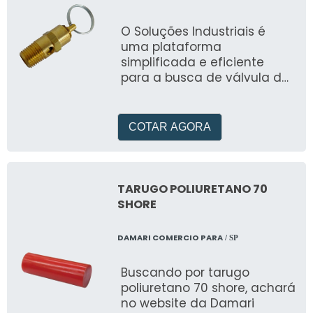
O Soluções Industriais é
uma plataforma
simplificada e eficiente
para a busca de válvula de
alívio de pressão preço e
outros itens
COTAR AGORA
TARUGO POLIURETANO 70
SHORE
DAMARI COMERCIO PARA
/ SP
Buscando por tarugo
poliuretano 70 shore, achará
no website da Damari