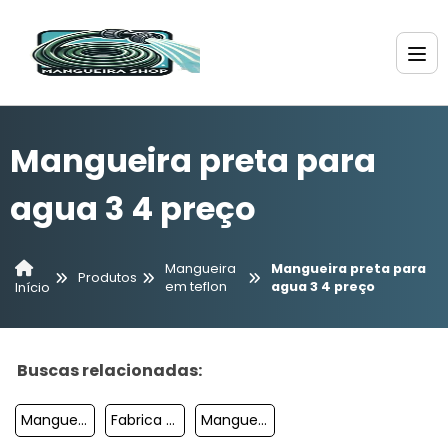
Mangueira preta para
agua 3 4 preço
Mangueira
Mangueira preta para
Produtos
em teflon
agua 3 4 preço
Início
Buscas relacionadas:
Mangueira De Alta Pressão Com Pistola
Fabrica De Mangueira Preta Para Agua
Mangueira Polietileno 1 Polegada