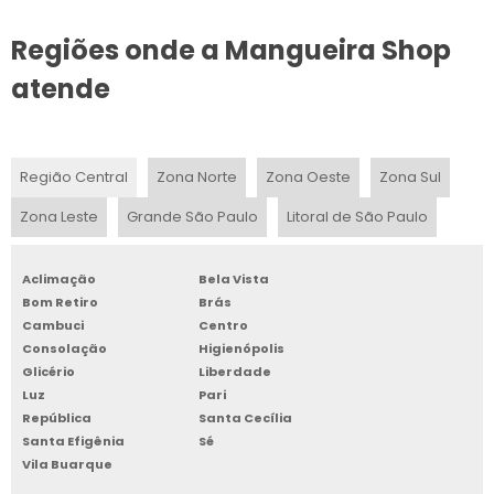
Regiões onde a Mangueira Shop
MANGUEIRA DE POLIETILENO 3 4
atende
MANGUEIRA DE PTFE
MANGUEIRA PRETA DE UMA POLEGADA
Região Central
Zona Norte
Zona Oeste
Zona Sul
INDÚSTRIAS DE MANGUEIRAS PVC
Zona Leste
Grande São Paulo
Litoral de São Paulo
MANGUEIRA DE SILICONE PARA OXIGÊNIO
Aclimação
Bela Vista
MANGUEIRA DE ALTA PRESSÃO COM TRAMA DE NYLON
Bom Retiro
Brás
Cambuci
Centro
MANGUEIRA DE ALTA PRESSÃO PARA COMPRESSORES
Consolação
Higienópolis
Glicério
Liberdade
MANGUEIRA PRETA PARA IRRIGAÇÃO 3 POLEGADAS
Luz
Pari
República
Santa Cecília
Santa Efigênia
Sé
FABRICANTE DE MANGUEIRA DE ALTA PRESSÃO
Vila Buarque