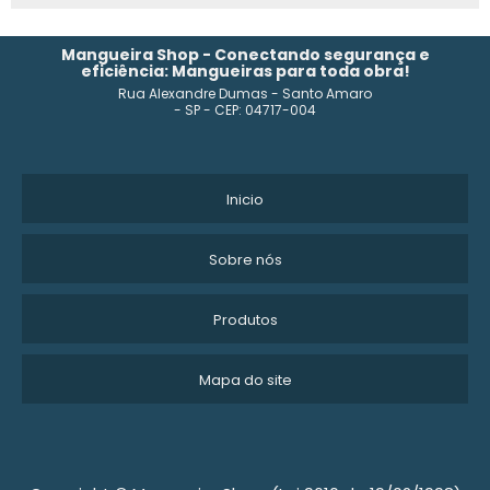
COMPRAR MANGUEIRA POLIETILENO IRRIGAÇÃO
MANGUEIRA DE BORRACHA
Mangueira Shop - Conectando segurança e
eficiência: Mangueiras para toda obra!
Rua Alexandre Dumas - Santo Amaro
MANGUEIRA PRETA 1 POLEGADA 100 METROS
- SP - CEP: 04717-004
MANGUEIRA DE POLIETILENO PARA IRRIGAÇÃO
MANGUEIRAS BORRACHA
Inicio
MANGUEIRAS DE PLÁSTICO
Sobre nós
MANGUEIRA POLIETILENO 1 POLEGADA PREÇO
Produtos
MANGUEIRA DE SILICONE
Mapa do site
FABRICANTE DE MANGUEIRA PARA AR COMPRIMIDO
MANGUEIRAS TERMOPLÁSTICAS