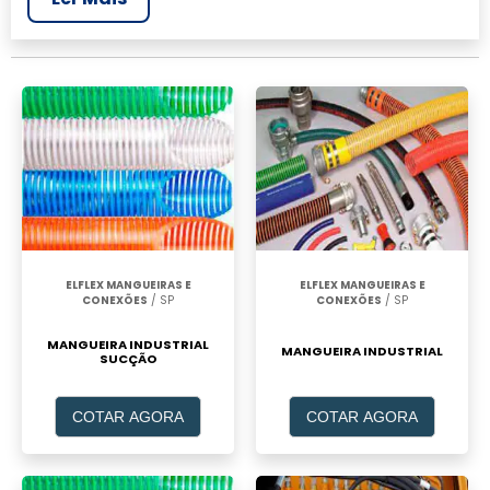
mais completo da área industrial. Para
realizar um orçamento de Mangueira preta
para agua 3 4 preço, clique em um ou mais
dos anuciantes a seguir:
ELFLEX MANGUEIRAS E
ELFLEX MANGUEIRAS E
CONEXÕES
/ SP
CONEXÕES
/ SP
MANGUEIRA INDUSTRIAL
MANGUEIRA INDUSTRIAL
SUCÇÃO
COTAR AGORA
COTAR AGORA