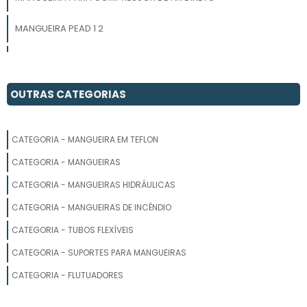
MANGUEIRA PEAD 1 2
MANGUEIRA DE POLIETILENO
TELEFONE FÁBRICA DE MANGUEIRAS
OUTRAS CATEGORIAS
FABRICANTE DE MANGUEIRA DE PVC
CATEGORIA - MANGUEIRA EM TEFLON
MANGUEIRA DE POLIETILENO 1 2
CATEGORIA - MANGUEIRAS
MANGUEIRA PARA COMPRESSOR
CATEGORIA - MANGUEIRAS HIDRÁULICAS
CATEGORIA - MANGUEIRAS DE INCÊNDIO
MANGUEIRA PRETA 3 POLEGADAS PREÇO
CATEGORIA - TUBOS FLEXÍVEIS
MANGUEIRA DE POLIETILENO PARA IRRIGAÇÃO VALOR
CATEGORIA - SUPORTES PARA MANGUEIRAS
MANGUEIRA PARA COMPRESSOR DE AR PREÇO
CATEGORIA - FLUTUADORES
MANGUEIRA PRETA 1 POLEGADA E MEIA