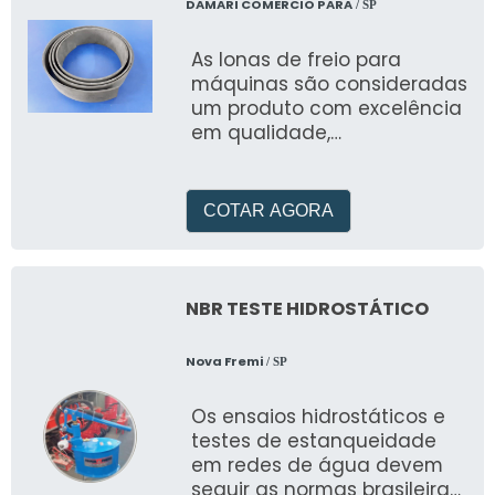
DAMARI COMERCIO PARA
/ SP
As lonas de freio para
máquinas são consideradas
um produto com excelência
em qualidade,
funcionalidade e eficiência
de grande importância na
compos
COTAR AGORA
NBR TESTE HIDROSTÁTICO
Nova Fremi
/ SP
Os ensaios hidrostáticos e
testes de estanqueidade
em redes de água devem
seguir as normas brasileiras