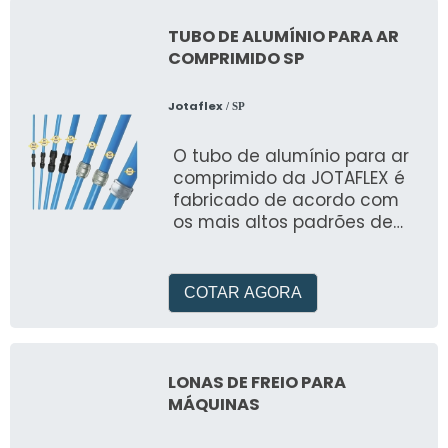
TUBO DE ALUMÍNIO PARA AR
COMPRIMIDO SP
Jotaflex
/ SP
O tubo de alumínio para ar
comprimido da JOTAFLEX é
fabricado de acordo com
os mais altos padrões de
qualidade, garantindo
assim a segurança e a
confiabilidade do sistema
COTAR AGORA
LONAS DE FREIO PARA
MÁQUINAS