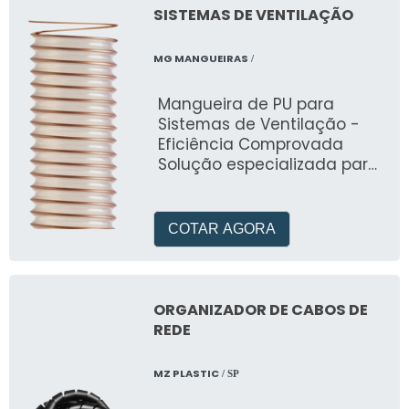
SISTEMAS DE VENTILAÇÃO
MG MANGUEIRAS
/
Mangueira de PU para
Sistemas de Ventilação -
Eficiência Comprovada
Solução especializada para
sistemas de ventilação e
climatização. Desenvolvida
pela MG Mangueiras, opera
COTAR AGORA
em temperaturas de -40°C
a +95°C com excelente
resistência à abrasão e
flexibilidade. Ideal para
ORGANIZADOR DE CABOS DE
indústrias metal-mecânica,
REDE
química, moveleira e
construção civil. Garante
MZ PLASTIC
/ SP
desempenho superior em
sistemas de ventilação