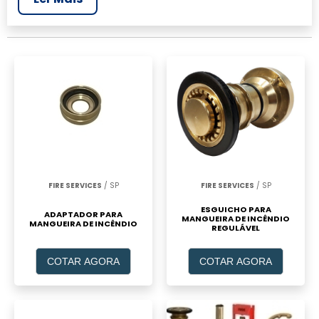
realizar um orçamento de Comprar
mangueira de incêndio, clique em um ou mais
dos anuciantes a seguir:
FIRE SERVICES
/ SP
FIRE SERVICES
/ SP
ESGUICHO PARA
ADAPTADOR PARA
MANGUEIRA DE INCÊNDIO
MANGUEIRA DE INCÊNDIO
REGULÁVEL
COTAR AGORA
COTAR AGORA