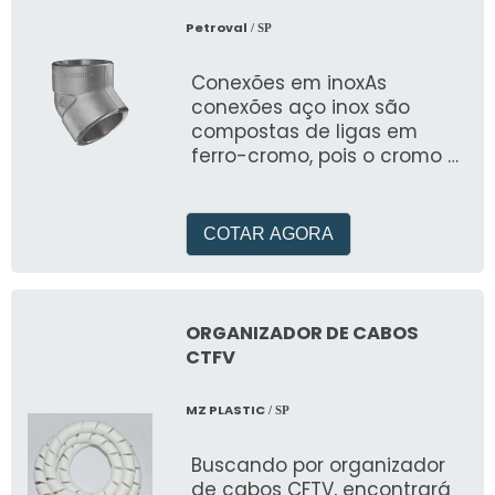
Petroval
/ SP
Conexões em inoxAs
conexões aço inox são
compostas de ligas em
ferro-cromo, pois o cromo é
o predominante e sua
existência represen
COTAR AGORA
ORGANIZADOR DE CABOS
CTFV
MZ PLASTIC
/ SP
Buscando por organizador
de cabos CFTV, encontrará