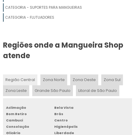
VALOR DE MANGUEIRA DE INCÊNDIO
CATEGORIA - SUPORTES PARA MANGUEIRAS
MANGUEIRA DE INCÊNDIO TIPO 3
CATEGORIA - FLUTUADORES
MANGUEIRAS INCÊNDIO COMPRAR
Regiões onde a Mangueira Shop
MANGUEIRA DE INCÊNDIO TIPO 5
atende
MANGUEIRA DE INCÊNDIO
MANGUEIRA DE BOMBEIRO PREÇO
Região Central
Zona Norte
Zona Oeste
Zona Sul
MANGUEIRA INCENDIO TIPO 2 PREÇO
Zona Leste
Grande São Paulo
Litoral de São Paulo
MANGUEIRA INCÊNDIO PREÇO
Aclimação
Bela Vista
PREÇO DE MANGUEIRA DE INCÊNDIO
Bom Retiro
Brás
Cambuci
Centro
Consolação
Higienópolis
Glicério
Liberdade