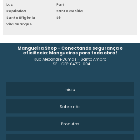
Luz
Pari
República
Santa Cecília
Santa Efigênia
Sé
Vila Buarque
Mangueira Shop - Conectando segurança e
eficiência: Mangueiras para toda obra!
Rua Alexandre Dumas - Santo Amaro
- SP - CEP: 04717-004
Inicio
Sobre nós
Produtos