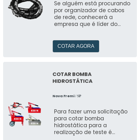
Se alguém está procurando
industrial, exaustão e ar-
por organizador de cabos
condicionado. Durabilidade
de rede, conhecerá a
e eficiência para ambientes
empresa que é líder do
que exigem ventilação
mercado
contínua e confiável.
COTAR AGORA
COTAR BOMBA
HIDROSTÁTICA
Nova Fremi
/ SP
Para fazer uma solicitação
para cotar bomba
hidrostática para a
realização de teste é
recomendado entrar em