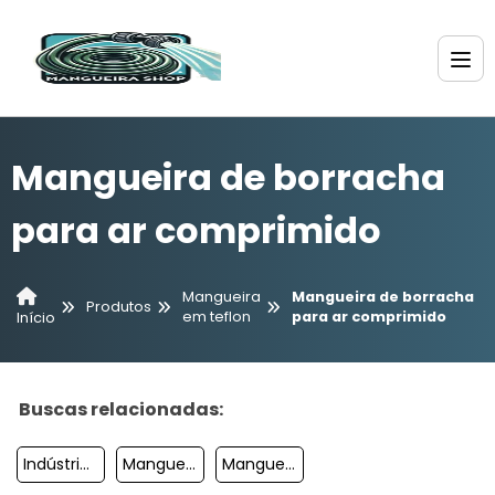
Mangueira de borracha
para ar comprimido
Mangueira
Mangueira de borracha
Produtos
em teflon
para ar comprimido
Início
Buscas relacionadas:
Indústrias De Mangueiras Em SP
Mangueira De Ptfe
Mangueira Alta Pressão Para Compressor