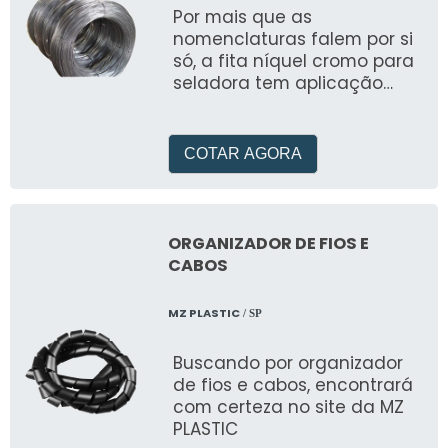
desempenho superior em
Por mais que as
sistemas de ventilação.
nomenclaturas falem por si
Durabilidade comprovada
só, a fita níquel cromo para
para operações
seladora tem aplicação
ininterruptas.
diretamente associada ao
segmento industrial
COTAR AGORA
ORGANIZADOR DE FIOS E
CABOS
MZ PLASTIC
/ SP
Buscando por organizador
de fios e cabos, encontrará
com certeza no site da MZ
PLASTIC