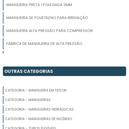
MANGUEIRA PRETA 1 POLEGADA 3MM
MANGUEIRA DE POLIETILENO PARA IRRIGAÇÃO
MANGUEIRA ALTA PRESSÃO PARA COMPRESSOR
FÁBRICA DE MANGUEIRA DE ALTA PRESSÃO
PREÇO MANGUEIRA PRETA 2 POLEGADAS
FABRICA DE MANGUEIRAS SP
OUTRAS CATEGORIAS
MANGUEIRA DE NYLON
CATEGORIA - MANGUEIRA EM TEFLON
MANGUEIRA PRETA 3 POLEGADAS PREÇO
CATEGORIA - MANGUEIRAS
MANGUEIRA PRETA PARA IRRIGAÇÃO 3 POLEGADAS
CATEGORIA - MANGUEIRAS HIDRÁULICAS
CATEGORIA - MANGUEIRAS DE INCÊNDIO
MANGUEIRA DE BORRACHA PARA COMPRESSOR DE AR
CATEGORIA - TUBOS FLEXÍVEIS