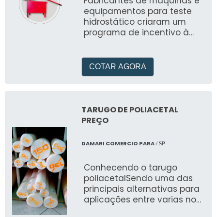
Fabricantes de máquinas e
equipamentos para teste
hidrostático criaram um
programa de incentivo à
reciclagem industrial para
clientes que têm bombas
de q
COTAR AGORA
TARUGO DE POLIACETAL
PREÇO
DAMARI COMERCIO PARA
/ SP
Conhecendo o tarugo
poliacetalSendo uma das
principais alternativas para
aplicações entre varias no
lugar de materiais