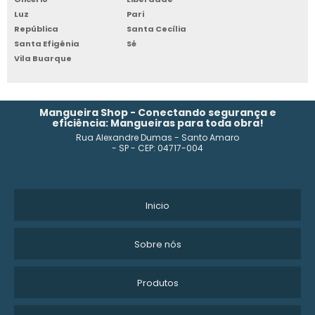
MANGUEIRA PARA IRRIGAÇÃO POR GOTEJAMENTO
Luz
Pari
República
Santa Cecília
Santa Efigênia
Sé
FABRICANTE DE MANGUEIRA DE PVC
Vila Buarque
MANGUEIRAS PNEUMÁTICAS
FABRICANTE MANGUEIRA POLIETILENO
Mangueira Shop - Conectando segurança e
eficiência: Mangueiras para toda obra!
Rua Alexandre Dumas - Santo Amaro
COMPRAR MANGUEIRA ALTA PRESSÃO
- SP - CEP: 04717-004
MANGUEIRAS E CONEXÕES
MANGUEIRA DE PVC PRETA
Inicio
MANGUEIRA PRETA 4 POLEGADAS PREÇO
Sobre nós
MANGUEIRA DE ALTA PRESSÃO DE ÁGUA
Produtos
MANGUEIRA SUCÇÃO LARANJA