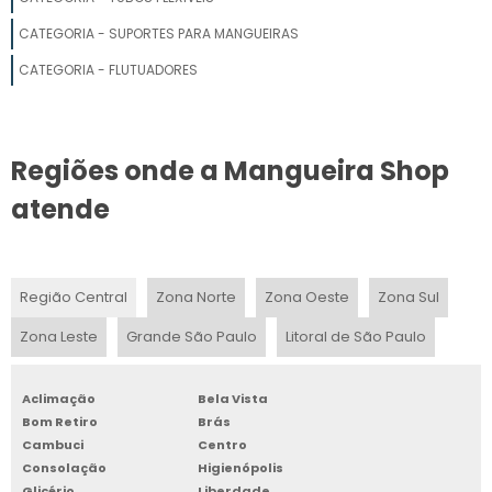
MANGUEIRA DE ALTA PRESSÃO INDUSTRIAL
CATEGORIA - SUPORTES PARA MANGUEIRAS
FABRICA DE MANGUEIRA PRETA PARA AGUA
CATEGORIA - FLUTUADORES
MANGUEIRA DE BORRACHA PARA ÁGUA QUENTE
Regiões onde a Mangueira Shop
MANGUEIRA PARA COMPRESSOR
atende
MANGUEIRA PRETA 3 POLEGADAS
MANGUEIRA PARA COMPRESSOR DE AR DIRETO
Região Central
Zona Norte
Zona Oeste
Zona Sul
MANGUEIRA FLEXÍVEL PVC
Zona Leste
Grande São Paulo
Litoral de São Paulo
MANGUEIRA DE SILICONE PARA OXIGÊNIO
Aclimação
Bela Vista
INDÚSTRIAS DE MANGUEIRAS PVC
Bom Retiro
Brás
Cambuci
Centro
ROLO DE MANGUEIRA PRETA 1 POLEGADA
Consolação
Higienópolis
Glicério
Liberdade