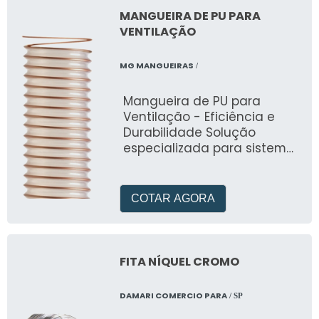
MANGUEIRA DE PU PARA
VENTILAÇÃO
MG MANGUEIRAS
/
Mangueira de PU para
Ventilação - Eficiência e
Durabilidade Solução
especializada para sistemas
de ventilação e ar-
condicionado. Desenvolvida
pela MG Mangueiras,
COTAR AGORA
oferece temperatura de
trabalho de -40°C a +95°C
com excelente resistência à
abrasão e flexibilidade. Ideal
FITA NÍQUEL CROMO
para aplicações industriais,
moveleiras e químicas,
DAMARI COMERCIO PARA
/ SP
garantindo fluxo contínuo e