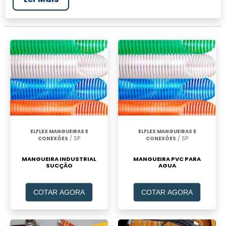
mais completo da área industrial. Para
realizar um orçamento de Mangueira de
borracha para ar comprimido, clique em um
ou mais dos anuciantes a seguir:
ELFLEX MANGUEIRAS E
ELFLEX MANGUEIRAS E
CONEXÕES
/ SP
CONEXÕES
/ SP
MANGUEIRA INDUSTRIAL
MANGUEIRA PVC PARA
SUCÇÃO
AGUA
COTAR AGORA
COTAR AGORA