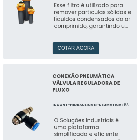
Esse filtro é utilizado para
remover partículas sólidas e
líquidos condensados do ar
comprimido, garantindo um
ar limpo e de alta qualidade
para aplicações
pneumáticas
COTAR AGORA
CONEXÃO PNEUMÁTICA
VÁLVULA REGULADORA DE
FLUXO
INCONT-HIDRAULICA E PNEUMATICA
/ BA
O Soluções Industriais é
uma plataforma
simplificada e eficiente