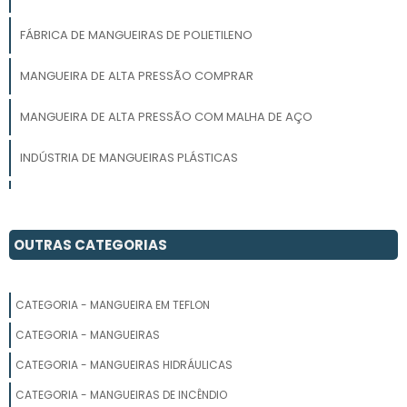
FÁBRICA DE MANGUEIRAS DE POLIETILENO
MANGUEIRA DE ALTA PRESSÃO COMPRAR
MANGUEIRA DE ALTA PRESSÃO COM MALHA DE AÇO
INDÚSTRIA DE MANGUEIRAS PLÁSTICAS
PREÇO DE MANGUEIRA
MANGUEIRA DE POLIETILENO PRETA INDUSTRIAL
OUTRAS CATEGORIAS
MANGUEIRA PRETA PARA IRRIGAÇÃO 3 POLEGADAS
CATEGORIA - MANGUEIRA EM TEFLON
MANGUEIRA DE POLIETILENO 1 2
CATEGORIA - MANGUEIRAS
MANGUEIRA DE ALTA PRESSÃO PARA COMPRESSORES
CATEGORIA - MANGUEIRAS HIDRÁULICAS
CATEGORIA - MANGUEIRAS DE INCÊNDIO
MANGUEIRA PRETA PVC 2 POLEGADAS PREÇO