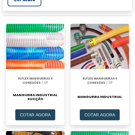
realizar um orçamento de Mangueira 3 4
preta preço, clique em um ou mais dos
anuciantes a seguir:
ELFLEX MANGUEIRAS E
ELFLEX MANGUEIRAS E
CONEXÕES
/ SP
CONEXÕES
/ SP
MANGUEIRA INDUSTRIAL
MANGUEIRA INDUSTRIAL
SUCÇÃO
COTAR AGORA
COTAR AGORA