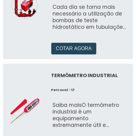
Cada dia se torna mais
necessário a utilização de
bombas de teste
hidrostático em tubulações,
onde, através da
observaç&atil
COTAR AGORA
TERMÔMETRO INDUSTRIAL
Petroval
/ SP
Saiba maisO termômetro
industrial é um
equipamento
extremamente útil e
necessário no cotidiano de