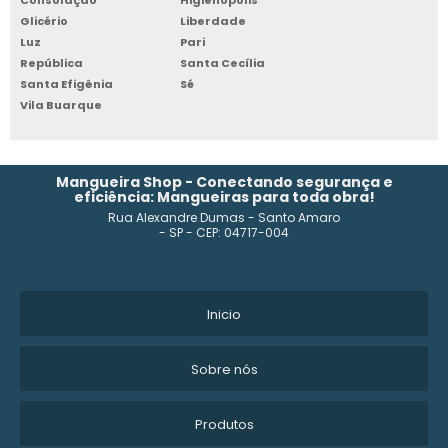
Consolação
Higienópolis
Glicério
Liberdade
PREÇO MANGUEIRA PRETA 1 2
Luz
Pari
República
Santa Cecília
Santa Efigênia
Sé
COMPRAR MANGUEIRA POLIETILENO IRRIGAÇÃO
Vila Buarque
MANGUEIRA POLIETILENO 1 POLEGADA PREÇO
MANGUEIRA DE POLIETILENO 3 4
Mangueira Shop - Conectando segurança e
eficiência: Mangueiras para toda obra!
Rua Alexandre Dumas - Santo Amaro
MANGUEIRA PRETA 4 POLEGADAS
- SP - CEP: 04717-004
MANGUEIRA DE JARDIM PVC 30 METROS
MANGUEIRA ALTA PRESSÃO PARA COMPRESSOR
Inicio
MANGUEIRA 40 METROS
Sobre nós
MANGUEIRA FLEXÍVEL 2 POLEGADAS
Produtos
MANGUEIRA PRETA 1 POLEGADA PARA IRRIGAÇÃO