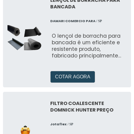
LENÇOL DE BORRACHA PARA
BANCADA
DAMARI COMERCIO PARA
/ SP
O lençol de borracha para
bancada é um eficiente e
resistente produto,
fabricado principalmente
com o intuito de ser
confortável, de acordo com
o que for mais
COTAR AGORA
FILTRO COALESCENTE
DOMNICK HUNTER PREÇO
Jotaflex
/ SP