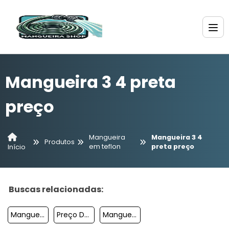
Mangueira 3 4 preta
preço
Mangueira
Mangueira 3 4
Produtos
em teflon
preta preço
Início
Buscas relacionadas:
Mangueira Preta
Preço De Mangueira
Mangueira De Alta Pressão Para Desentupir Esg