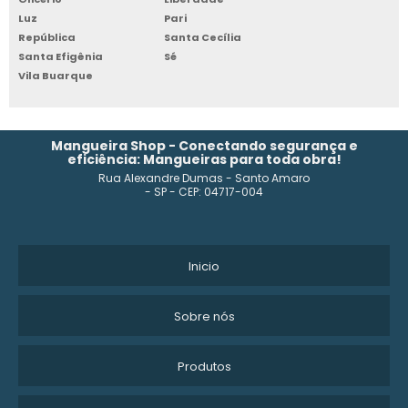
TUBO FLEXÍVEL PELBD SP
Luz
Pari
República
Santa Cecília
Santa Efigênia
Sé
EMPRESA DE TUBO FLEXÍVEL PARA CONSTRUÇÃO SP
Vila Buarque
INDUSTRIA DE TUBO DE POLIETILENO
EMPRESA DE TUBO FLEXÍVEL PEBD
Mangueira Shop - Conectando segurança e
eficiência: Mangueiras para toda obra!
Rua Alexandre Dumas - Santo Amaro
TUBO FLEXÍVEL 100MM
- SP - CEP: 04717-004
FABRICANTE DE TUBO FLEXÍVEL PARA CONSTRUÇÃO
TUBO FLEXÍVEL PARA ÁGUA
Inicio
TUBO FLEXIVEL AGUA QUENTE
Sobre nós
FORNECEDOR DE TUBO FLEXÍVEL PARA CONSTRUÇÃO
Produtos
TUBO FLEXÍVEL PARA IRRIGAÇÃO