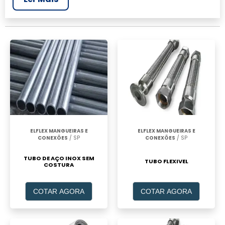
realizar um orçamento de Tubo flexível para
construção, clique em um ou mais dos
anuciantes a seguir:
ELFLEX MANGUEIRAS E
ELFLEX MANGUEIRAS E
CONEXÕES
/ SP
CONEXÕES
/ SP
TUBO DE AÇO INOX SEM
TUBO FLEXIVEL
COSTURA
COTAR AGORA
COTAR AGORA