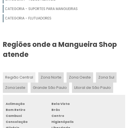
FABRICA DE TUBO FLEXÍVEL PARA IRRIGAÇÃO
CATEGORIA - SUPORTES PARA MANGUEIRAS
TUBO FLEXÍVEL PEBD SP
CATEGORIA - FLUTUADORES
TUBO DE POLIETILENO
Regiões onde a Mangueira Shop
TUBO FLEXÍVEL 50MM
atende
INDUSTRIA DE TUBO FLEXÍVEL PELBD
TUBO FLEXÍVEL PARA CONSTRUÇÃO
Região Central
Zona Norte
Zona Oeste
Zona Sul
FORNECEDOR DE TUBO FLEXÍVEL PEBD
Zona Leste
Grande São Paulo
Litoral de São Paulo
FABRICA DE TUBO FLEXÍVEL PELBD
Aclimação
Bela Vista
TUBO FLEXIVEL PVC 100MM
Bom Retiro
Brás
Cambuci
Centro
TUBO FLEXÍVEL AR COMPRIMIDO
Consolação
Higienópolis
Glicério
Liberdade