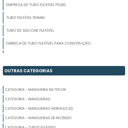
EMPRESA DE TUBO FLEXÍVEL PELBD
TUBO FLEXÍVEL 150MM
TUBO DE SILICONE FLEXÍVEL
FABRICA DE TUBO FLEXÍVEL PARA CONSTRUÇÃO
FORNECEDOR DE TUBO FLEXÍVEL PARA IRRIGAÇÃO
INDUSTRIA DE TUBO FLEXÍVEL PARA IRRIGAÇÃO
OUTRAS CATEGORIAS
TUBO FLEXÍVEL PELBD PREÇO
CATEGORIA - MANGUEIRA EM TEFLON
TUBO FLEXÍVEL 4 POLEGADAS
CATEGORIA - MANGUEIRAS
TUBO FLEXÍVEL
CATEGORIA - MANGUEIRAS HIDRÁULICAS
CATEGORIA - MANGUEIRAS DE INCÊNDIO
TUBO FLEXÍVEL 2 POLEGADAS
CATEGORIA - TUBOS FLEXÍVEIS