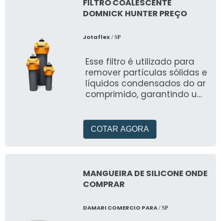
FILTRO COALESCENTE
DOMNICK HUNTER PREÇO
Jotaflex
/ SP
Esse filtro é utilizado para
remover partículas sólidas e
líquidos condensados do ar
comprimido, garantindo um
ar limpo e de alta qualidade
para aplicações
pneumáticas
COTAR AGORA
MANGUEIRA DE SILICONE ONDE
COMPRAR
DAMARI COMERCIO PARA
/ SP