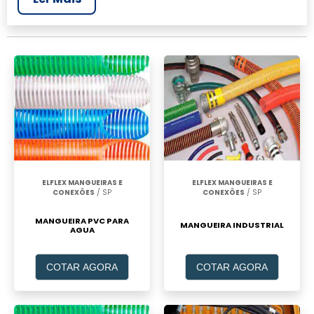
realizar um orçamento de Mangueira pvc 2
polegadas, clique em um ou mais dos
anuciantes a seguir:
ELFLEX MANGUEIRAS E
ELFLEX MANGUEIRAS E
CONEXÕES
/ SP
CONEXÕES
/ SP
MANGUEIRA PVC PARA
MANGUEIRA INDUSTRIAL
AGUA
COTAR AGORA
COTAR AGORA