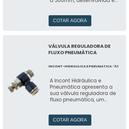
a 300mm, desenvolvida em
poliamida 6 ou poliamida 6
COTAR AGORA
VÁLVULA REGULADORA DE
FLUXO PNEUMÁTICA
INCONT-HIDRAULICA E PNEUMATICA
/ BA
A Incont Hidráulica e
Pneumática apresenta a
sua válvula reguladora de
fluxo pneumática, um
produto de alta qualidade e
confiabilidade
COTAR AGORA