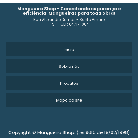
MANGUEIRA ALTA PRESSÃO
Mangueira Shop - Conectando segurança e
eficiência: Mangueiras para toda obra!
Rua Alexandre Dumas - Santo Amaro
MANGUEIRA PARA COMPRESSOR DE AR PREÇO
- SP - CEP: 04717-004
MANGUEIRA DE BORRACHA
MANGUEIRA DE ALTA PRESSÃO COM MALHA DE AÇO
Inicio
MANGUEIRA PEAD 1 2
Sobre nós
TELEFONE FÁBRICA DE MANGUEIRAS
Produtos
MANGUEIRA DE POLIETILENO
Mapa do site
PREÇO MANGUEIRA PRETA 2 POLEGADAS
FÁBRICA DE MANGUEIRA DE ALTA PRESSÃO
MANGUEIRA DE ALTA PRESSÃO COM PISTOLA
Copyright © Mangueira Shop. (Lei 9610 de 19/02/1998)