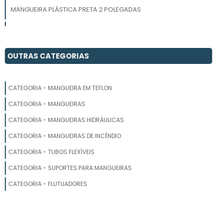
MANGUEIRA PLÁSTICA PRETA 2 POLEGADAS
MANGUEIRA DE PVC PARA JARDIM
FABRICANTE DE MANGUEIRA DE PVC
OUTRAS CATEGORIAS
MANGUEIRAS PARA PRODUTOS QUÍMICOS
CATEGORIA - MANGUEIRA EM TEFLON
MANGUEIRA DE ALTA PRESSÃO COM TRAMA DE NYLON
CATEGORIA - MANGUEIRAS
MANGUEIRA DE POLIETILENO PARA IRRIGAÇÃO
CATEGORIA - MANGUEIRAS HIDRÁULICAS
CATEGORIA - MANGUEIRAS DE INCÊNDIO
MANGUEIRA DE ALTA PRESSÃO PARA COMPRESSORES
CATEGORIA - TUBOS FLEXÍVEIS
MANGUEIRA DE NYLON
CATEGORIA - SUPORTES PARA MANGUEIRAS
MANGUEIRA PRETA DE UMA POLEGADA
CATEGORIA - FLUTUADORES
MANGUEIRA SUCÇÃO LARANJA