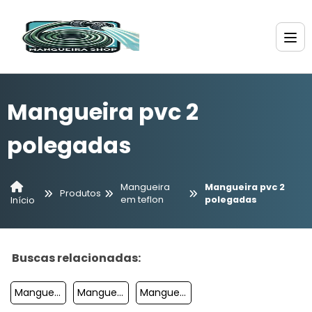
Mangueira pvc 2
polegadas
Mangueira
Mangueira pvc 2
Produtos
em teflon
polegadas
Início
Buscas relacionadas:
Mangueiras De Plástico
Mangueiras De Pvc
Mangueira 30 Metros