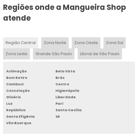
Regiões onde a Mangueira Shop
MANGUEIRA DE POLIETILENO 1 2
atende
MANGUEIRA PRETA PVC 2 POLEGADAS PREÇO
MANGUEIRA DE SILICONE PARA OXIGÊNIO
Região Central
Zona Norte
Zona Oeste
Zona Sul
MANGUEIRA PARA COMPRESSOR
Zona Leste
Grande São Paulo
Litoral de São Paulo
MANGUEIRA DE BORRACHA PARA INDÚSTRIA
Aclimação
Bela Vista
MANGUEIRAS PNEUMÁTICAS
Bom Retiro
Brás
Cambuci
Centro
MANGUEIRA PELBD PARA IRRIGAÇÃO
Consolação
Higienópolis
Glicério
Liberdade
MANGUEIRA POLIETILENO 2 POLEGADAS PREÇO
Luz
Pari
República
Santa Cecília
Santa Efigênia
Sé
MANGUEIRA DE PTFE
Vila Buarque
INDÚSTRIAS DE MANGUEIRAS EM SP