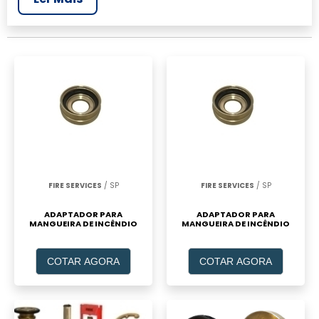
realizar um orçamento de Mangueira de
incêndio valor, clique em um ou mais dos
anuciantes a seguir:
FIRE SERVICES
/ SP
FIRE SERVICES
/ SP
ADAPTADOR PARA
ADAPTADOR PARA
MANGUEIRA DE INCÊNDIO
MANGUEIRA DE INCÊNDIO
COTAR AGORA
COTAR AGORA