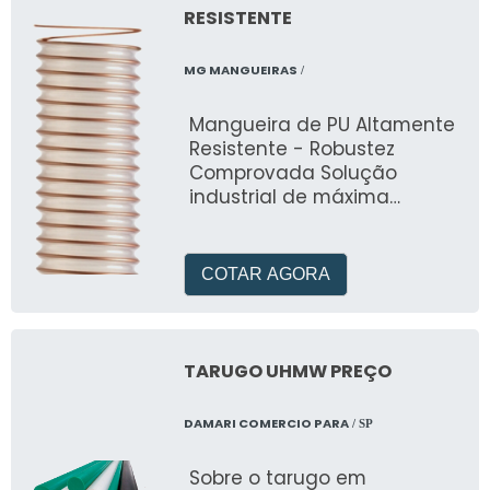
RESISTENTE
MG MANGUEIRAS
/
Mangueira de PU Altamente
Resistente - Robustez
Comprovada Solução
industrial de máxima
durabilidade para
ambientes extremos.
Desenvolvida pela MG
COTAR AGORA
Mangueiras, oferece
resistência superior à
abrasão, compressão e
óleos minerais com
TARUGO UHMW PREÇO
temperatura de trabalho de
-40°C a +95°C. Ideal para
DAMARI COMERCIO PARA
/ SP
setores como mineração,
construção pesada, metal-
Sobre o tarugo em
mecânica e indústrias com