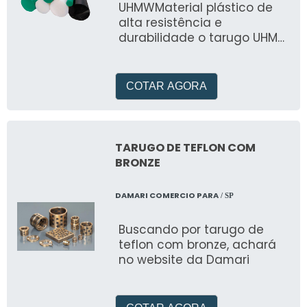
UHMWMaterial plástico de
condições severas de
alta resistência e
operação. Garantia de
durabilidade o tarugo UHMV
performance em situações
(polietileno de ultra alto
de alto estresse mecânico e
peso molecular) é uma
desgaste intenso.
peça de
Durabilidade excepcional
COTAR AGORA
para as aplicações mais
desafiadoras.
TARUGO DE TEFLON COM
BRONZE
DAMARI COMERCIO PARA
/ SP
Buscando por tarugo de
teflon com bronze, achará
no website da Damari