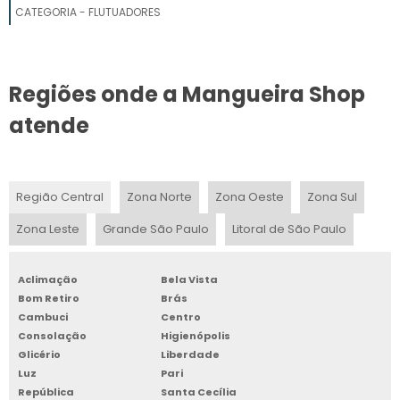
MANGUEIRA DE INCÊNDIO TIPO 5
CATEGORIA - FLUTUADORES
VALOR DE MANGUEIRA DE INCÊNDIO
Regiões onde a Mangueira Shop
MANGUEIRA INCÊNDIO TIPO 1
atende
MANGUEIRA DE INCÊNDIO TIPO 1
FABRICANTES DE MANGUEIRAS DE INCÊNDIO
Região Central
Zona Norte
Zona Oeste
Zona Sul
MANGUEIRA DE INCÊNDIO COMPRAR
Zona Leste
Grande São Paulo
Litoral de São Paulo
MANGUEIRAS INCÊNDIO COMPRAR
Aclimação
Bela Vista
MANGUEIRA DE INCÊNDIO VALOR
Bom Retiro
Brás
Cambuci
Centro
Consolação
Higienópolis
Glicério
Liberdade
Luz
Pari
República
Santa Cecília