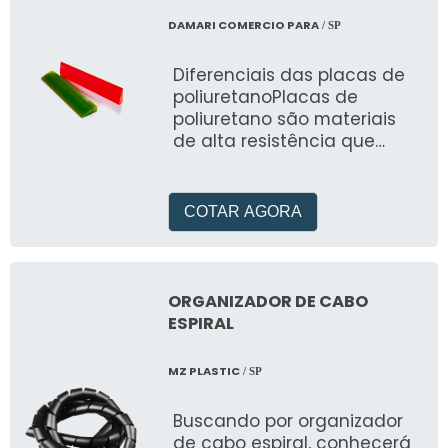
DAMARI COMERCIO PARA
/ SP
Diferenciais das placas de
poliuretanoPlacas de
poliuretano são materiais
de alta resistência que
podem ser projetadas de
acordo com o espaço de
inser&c
COTAR AGORA
ORGANIZADOR DE CABO
ESPIRAL
MZ PLASTIC
/ SP
Buscando por organizador
de cabo espiral, conhecerá