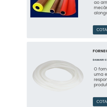
ao ar
mecâni
along
COTA
FORNEC
DAMARI 
O for
uma e
respo
produ
COTA