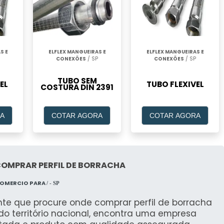
S E
ELFLEX MANGUEIRAS E
ELFLEX MANGUEIRAS E
CONEXÕES
/ SP
CONEXÕES
/ SP
TUBO SEM
EL
TUBO FLEXIVEL
COSTURA DIN 2391
A
COTAR AGORA
COTAR AGORA
COMPRAR PERFIL DE BORRACHA
COMERCIO PARA
/ - SP
nte que procure onde comprar perfil de borracha
do território nacional, encontra uma empresa