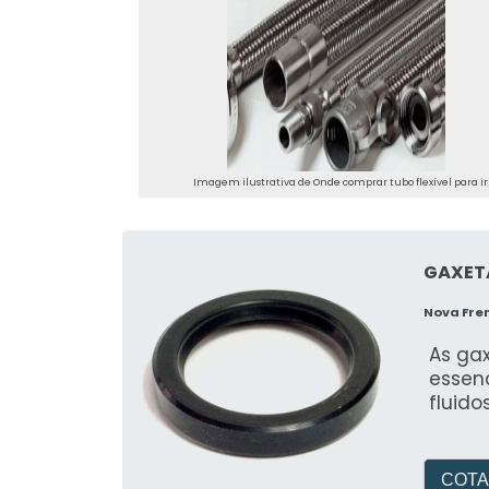
Imagem ilustrativa de Onde comprar tubo flexível para i
GAXET
Nova Fre
As ga
essenc
fluid
COTA