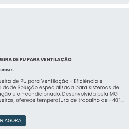
IRA DE PU PARA VENTILAÇÃO
UEIRAS
/
ira de PU para Ventilação - Eficiência e
ilidade Solução especializada para sistemas de
lação e ar-condicionado. Desenvolvida pela MG
eiras, oferece temperatura de trabalho de -40°C
°C com excelente resistência à abrasão e
ilidade. Ideal para aplicações industriais,
iras e químicas, garantindo fluxo contínuo e
R AGORA
penho superior em sistemas de ventilação.