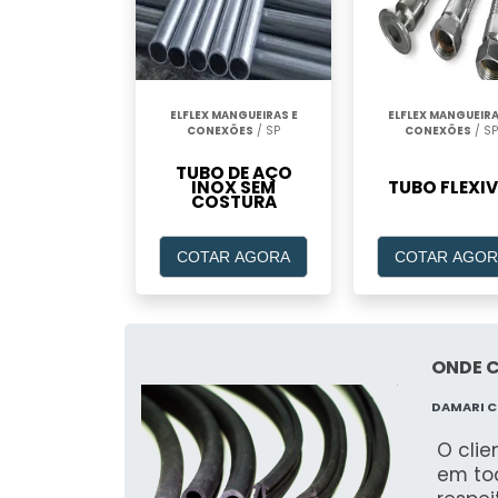
ELFLEX MANGUEIRAS E
ELFLEX MANGUEIRA
CONEXÕES
/ SP
CONEXÕES
/ SP
TUBO DE AÇO
INOX SEM
TUBO FLEXIV
COSTURA
COTAR AGORA
COTAR AGOR
ONDE 
DAMARI 
O clie
em to