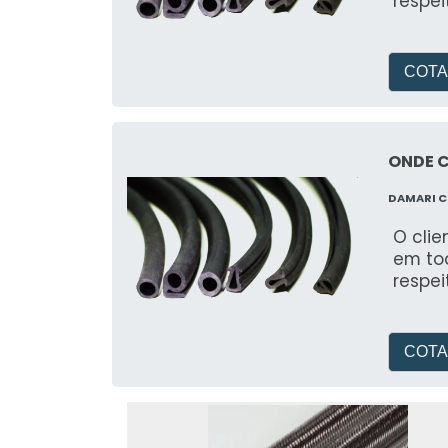
respe
COTA
ONDE 
DAMARI 
O clie
em to
respe
COTA