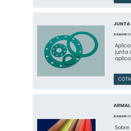
JUNTA 
DAMARI 
Aplic
junta 
aplic
COTA
ARMAL
DAMARI 
Sobre