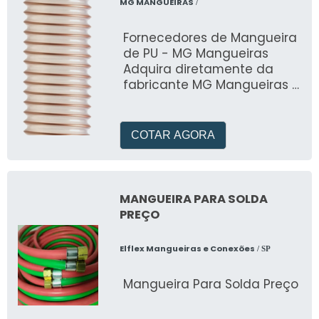
MG MANGUEIRAS
/
Fornecedores de Mangueira
de PU - MG Mangueiras
Adquira diretamente da
fabricante MG Mangueiras -
referência nacional em
mangueiras industriais
desde 2010. Produtos com
COTAR AGORA
temperatura de trabalho de
-40°C a +95°C e excelente
resistência à abrasão,
compressão e óleos
MANGUEIRA PARA SOLDA
minerais. Atendemos todo o
PREÇO
Brasil para setores
moveleiro, automotivo,
Elflex Mangueiras e Conexões
/ SP
construção civil, químico e
metal-mecânico. Solicite
Mangueira Para Solda Preço
seu orçamento e receba
produtos de qualidade com