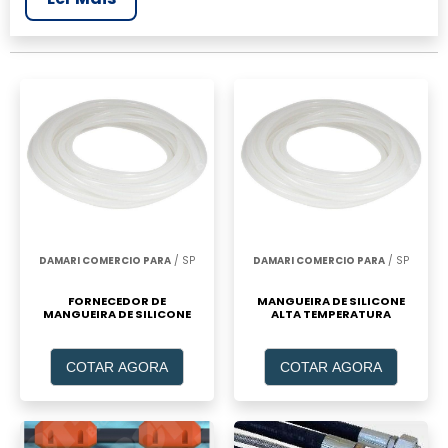
mais completo da área industrial. Para
realizar um orçamento de Mangueira teflon
alta temperatura, clique em um ou mais dos
anuciantes a seguir:
DAMARI COMERCIO PARA
/ SP
DAMARI COMERCIO PARA
/ SP
FORNECEDOR DE
MANGUEIRA DE SILICONE
MANGUEIRA DE SILICONE
ALTA TEMPERATURA
COTAR AGORA
COTAR AGORA