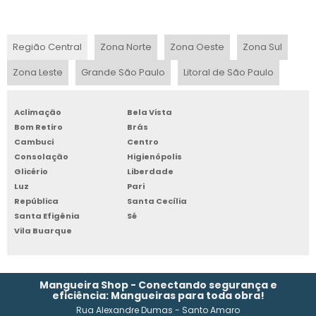
MANGUEIRA PEAD 1 2
Região Central
Zona Norte
Zona Oeste
Zona Sul
FABRICA DE MANGUEIRA CORRUGADA
Zona Leste
Grande São Paulo
Litoral de São Paulo
MANGUEIRA PRETA PARA AGUA 3 4 PREÇO
Aclimação
Bela Vista
PREÇO MANGUEIRA PRETA 1 2
Bom Retiro
Brás
Cambuci
Centro
MANGUEIRA PRETA DE UMA POLEGADA E MEIA
Consolação
Higienópolis
Glicério
Liberdade
MANGUEIRA PRETA 2 POLEGADAS PREÇO
Luz
Pari
República
Santa Cecília
Santa Efigênia
Sé
MANGUEIRA PVC TRANSPARENTE
Vila Buarque
MANGUEIRAS DE BORRACHA INDUSTRIAL
MANGUEIRAS TERMOPLÁSTICAS
Mangueira Shop - Conectando segurança e
eficiência: Mangueiras para toda obra!
Rua Alexandre Dumas - Santo Amaro
MANGUEIRA MICRO PERFURADA PARA IRRIGAÇÃO