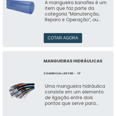
A mangueira kanaflex é um
item que faz parte da
categoria “Manutenção,
Reparo e Operação”, ou
“MRO”
COTAR AGORA
MANGUEIRAS HIDRÁULICAS
COMERCIAL LESTER
/ - SP
Uma mangueira hidráulica
consiste em um elemento
de ligação entre dois
pontos que serve para
transportar o material, seja
ele líquido, sólido ou