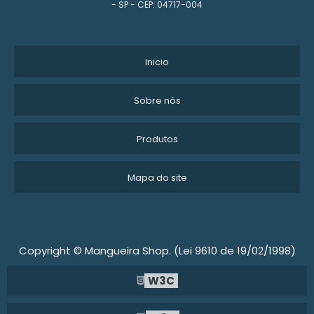
- SP - CEP: 04717-004
MANGUEIRA PARA IRRIGAÇÃO POR GOTEJAMENTO
MANGUEIRAS
Inicio
MANGUEIRA PARA AR COMPRIMIDO
Sobre nós
MANGUEIRA PRETA POLIETILENO
Produtos
MANGUEIRA POLIETILENO 2 POLEGADAS PREÇO
Mapa do site
MANGUEIRA DE BORRACHA PARA ÁGUA
MANGUEIRAS OFFSHORE
MANGUEIRA DE BORRACHA PARA COMPRESSOR
Copyright © Mangueira Shop. (Lei 9610 de 19/02/1998)
W3C
MANGUEIRA PRETA FLEXÍVEL PARA CONSTRUÇÃO
MANGUEIRAS DE BORRACHA ALTA PRESSÃO