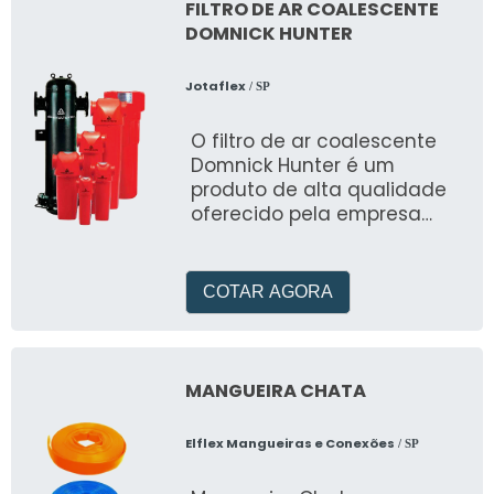
FILTRO DE AR COALESCENTE
DOMNICK HUNTER
Jotaflex
/ SP
O filtro de ar coalescente
Domnick Hunter é um
produto de alta qualidade
oferecido pela empresa
JOTAFLEX, especializada no
mercado de oleohidráulica
e pneumática desde 1989
COTAR AGORA
MANGUEIRA CHATA
Elflex Mangueiras e Conexões
/ SP