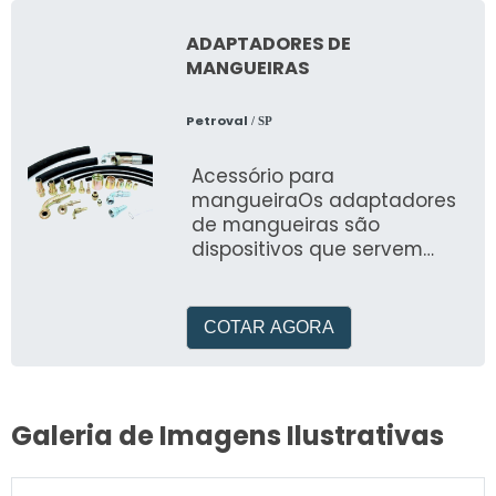
ADAPTADORES DE
MANGUEIRAS
Petroval
/ SP
Acessório para
mangueiraOs adaptadores
de mangueiras são
dispositivos que servem
para melhor conexão entre
um ou mais pontos aonde
se necessita, existe
COTAR AGORA
Galeria de Imagens Ilustrativas