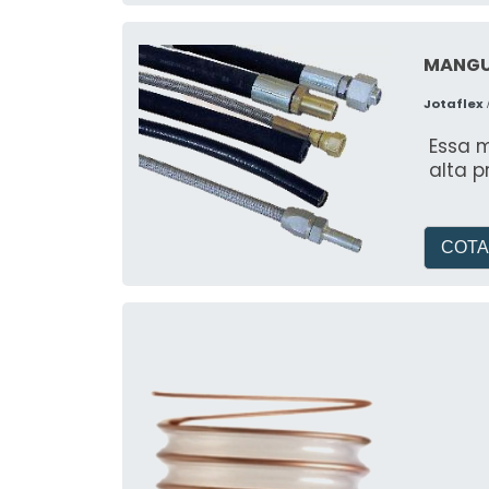
MANGU
Jotaflex
Essa 
alta p
COTA