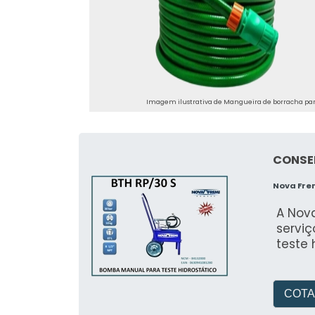
Imagem ilustrativa de Mangueira de borracha pa
CONSE
Nova Fre
A Nov
servi
teste 
COTA