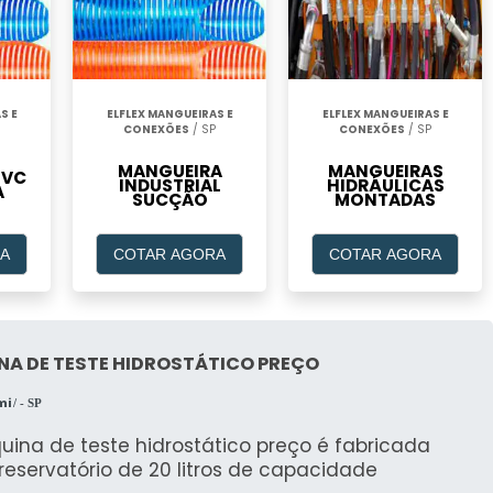
S E
ELFLEX MANGUEIRAS E
ELFLEX MANGUEIRAS E
CONEXÕES
/ SP
CONEXÕES
/ SP
MANGUEIRA
MANGUEIRAS
PVC
INDUSTRIAL
HIDRÁULICAS
A
SUCÇÃO
MONTADAS
A
COTAR AGORA
COTAR AGORA
NA DE TESTE HIDROSTÁTICO PREÇO
mi
/ - SP
ina de teste hidrostático preço é fabricada
reservatório de 20 litros de capacidade