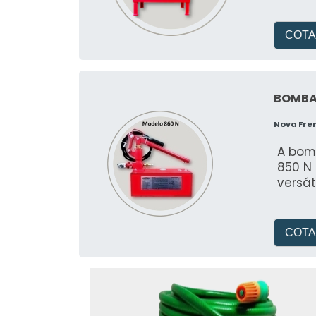
COTA
BOMBA
Nova Fre
A bom
850 N
versát
COTA