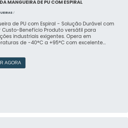
DA MANGUEIRA DE PU COM ESPIRAL
UEIRAS
/
eira de PU com Espiral - Solução Durável com
 Custo-Benefício Produto versátil para
ções industriais exigentes. Opera em
raturas de -40°C a +95°C com excelente
ência à abrasão, óleos minerais e intempéries.
para automação, robótica, construção civil e
rias química e moveleira. Solicite um orçamento
R AGORA
alizado e descubra a relação ideal entre
ade, durabilidade e preço competitivo.