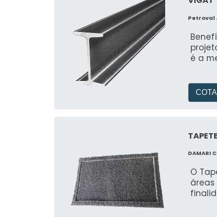
VIGA I
Petroval
Benef
projet
é a me
COTA
TAPETE
DAMARI 
O Tape
áreas
finali