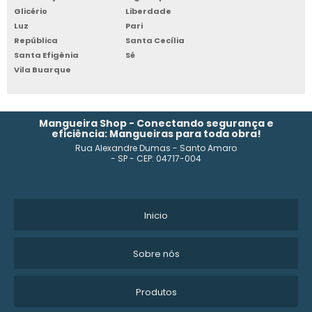
Glicério
Liberdade
MANGUEIRA PRETA
Luz
Pari
República
Santa Cecília
Santa Efigênia
Sé
MANGUEIRA PEAD
Vila Buarque
MANGUEIRA DE POLIETILENO 3 4
MANGUEIRA DE BORRACHA PARA ÓLEO
Mangueira Shop - Conectando segurança e
eficiência: Mangueiras para toda obra!
Rua Alexandre Dumas - Santo Amaro
MANGUEIRA PRETA 1 POLEGADA 3MM
- SP - CEP: 04717-004
MANGUEIRAS BORRACHA
ONDE COMPRAR MANGUEIRA
Inicio
MANGUEIRA ALTA PRESSÃO
Sobre nós
MANGUEIRA DE ALTA PRESSÃO COM MALHA DE AÇO
Produtos
MANGUEIRA DE PVC PARA JARDIM