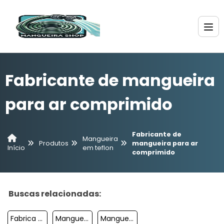
Fabricante de mangueira
para ar comprimido
Fabricante de
Mangueira
Produtos
mangueira para ar
em teflon
Início
comprimido
Buscas relacionadas:
Fabrica De Mangueira Preta Para Agua
Mangueira Micro Perfurada Para Irrigação
Mangueira Pvc 3 Polegadas