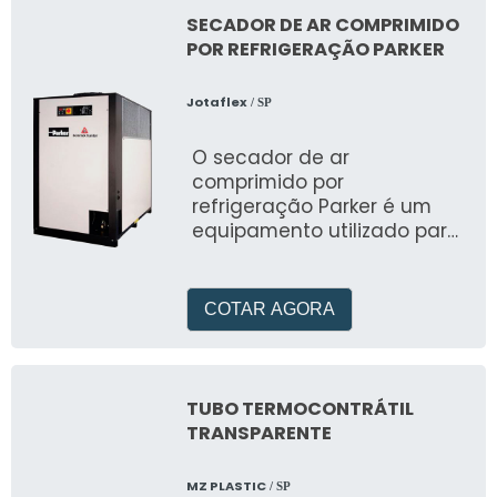
SECADOR DE AR COMPRIMIDO
POR REFRIGERAÇÃO PARKER
Jotaflex
/ SP
O secador de ar
comprimido por
refrigeração Parker é um
equipamento utilizado para
remover a umidade do ar
comprimido, garantindo
assim a qualidade e
COTAR AGORA
eficiência do sistema
pneumático
TUBO TERMOCONTRÁTIL
TRANSPARENTE
MZ PLASTIC
/ SP