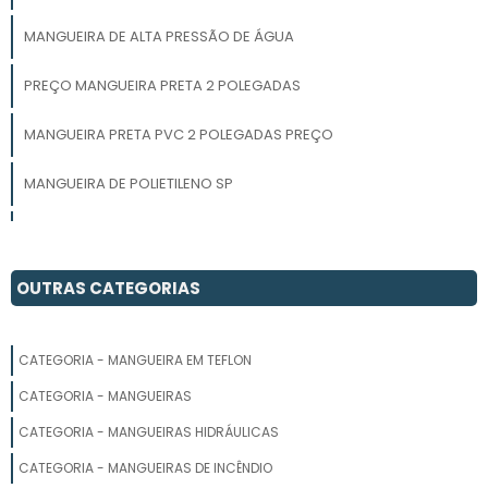
MANGUEIRA DE ALTA PRESSÃO DE ÁGUA
PREÇO MANGUEIRA PRETA 2 POLEGADAS
MANGUEIRA PRETA PVC 2 POLEGADAS PREÇO
MANGUEIRA DE POLIETILENO SP
INDÚSTRIAS DE MANGUEIRAS PVC
PREÇO MANGUEIRA PRETA 1 2
OUTRAS CATEGORIAS
FABRICANTE DE MANGUEIRA DE BORRACHA
CATEGORIA - MANGUEIRA EM TEFLON
MANGUEIRA PRETA 1 POLEGADA PARA IRRIGAÇÃO
CATEGORIA - MANGUEIRAS
MANGUEIRA DE BORRACHA PARA COMPRESSOR DE AR
CATEGORIA - MANGUEIRAS HIDRÁULICAS
CATEGORIA - MANGUEIRAS DE INCÊNDIO
MANGUEIRA DE POLIETILENO 1 2