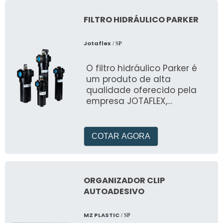
FILTRO HIDRÁULICO PARKER
Jotaflex
/ SP
O filtro hidráulico Parker é
um produto de alta
qualidade oferecido pela
empresa JOTAFLEX,
especializada no mercado
de oleohidráulica e
pneumática desde 1989
COTAR AGORA
ORGANIZADOR CLIP
AUTOADESIVO
MZ PLASTIC
/ SP