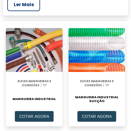
Ler Mais
mais completo da área industrial. Para
realizar um orçamento de Fabricante de
mangueira para ar comprimido, clique em um
ou mais dos anuciantes a seguir:
ELFLEX MANGUEIRAS E
ELFLEX MANGUEIRAS E
CONEXÕES
/ SP
CONEXÕES
/ SP
MANGUEIRA INDUSTRIAL
MANGUEIRA INDUSTRIAL
SUCÇÃO
COTAR AGORA
COTAR AGORA