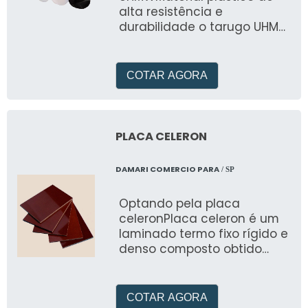
superior e durabilidade
alta resistência e
comprovada para os
durabilidade o tarugo UHMV
desafios industriais mais
(polietileno de ultra alto
exigentes.
peso molecular) é uma
peça de
COTAR AGORA
PLACA CELERON
DAMARI COMERCIO PARA
/ SP
Optando pela placa
celeronPlaca celeron é um
laminado termo fixo rígido e
denso composto obtido
através da impregnação de
tecido de algod
COTAR AGORA