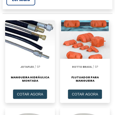
realizar um orçamento de Mangueiras de
teflon preço, clique em um ou mais dos
anuciantes a seguir:
JOTAFLEX
/ SP
ROTTO BRASIL
/ SP
MANGUEIRA HIDRÁULICA
FLUTUADOR PARA
MONTADA
MANGUEIRA
COTAR AGORA
COTAR AGORA