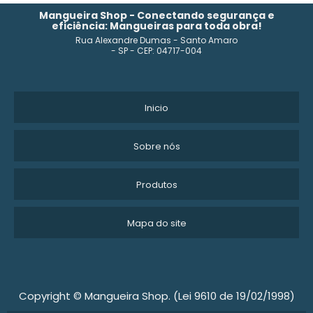
MANGUEIRA DE POLIETILENO PARA IRRIGAÇÃO PREÇO
Mangueira Shop - Conectando segurança e
eficiência: Mangueiras para toda obra!
Rua Alexandre Dumas - Santo Amaro
MANGUEIRA POLIETILENO PREÇO
- SP - CEP: 04717-004
MANGUEIRA DE NYLON
MANGUEIRA PRETA 4 POLEGADAS PREÇO
Inicio
MANGUEIRA DE PU
Sobre nós
FABRICA DE MANGUEIRAS SP
Produtos
MANGUEIRAS PARA SUCÇÃO E DESCARGA
Mapa do site
MANGUEIRA DE SILICONE ATÓXICA
MANGUEIRA DE POLIETILENO
ONDE COMPRAR MANGUEIRA
Copyright © Mangueira Shop. (Lei 9610 de 19/02/1998)