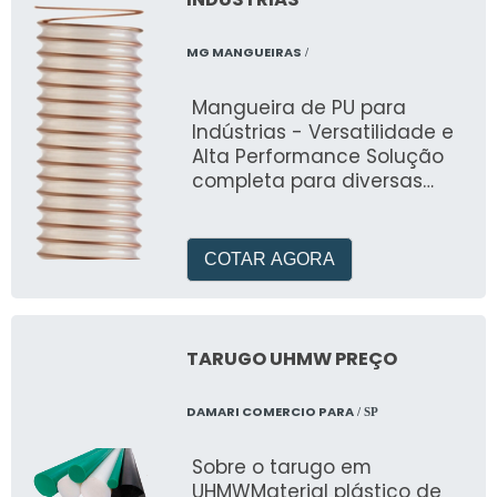
MG MANGUEIRAS
/
Mangueira de PU para
Indústrias - Versatilidade e
Alta Performance Solução
completa para diversas
aplicações industriais.
Desenvolvida pela MG
Mangueiras, oferece
COTAR AGORA
temperatura de trabalho de
-40°C a +95°C com
excelente resistência à
abrasão, compressão e
TARUGO UHMW PREÇO
óleos minerais. Ideal para
setores como automação,
DAMARI COMERCIO PARA
/ SP
construção civil, químico,
moveleiro e metal-
Sobre o tarugo em
mecânico. Flexibilidade
UHMWMaterial plástico de