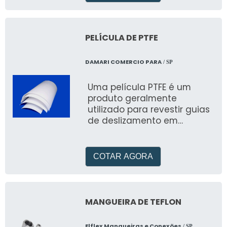
PELÍCULA DE PTFE
DAMARI COMERCIO PARA
/ SP
Uma película PTFE é um
produto geralmente
utilizado para revestir guias
de deslizamento em
máquinas e equipamentos,
para que seu
funcionamento tenha maior
COTAR AGORA
prec
MANGUEIRA DE TEFLON
Elflex Mangueiras e Conexões
/ SP