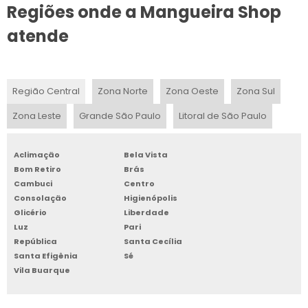
Regiões onde a Mangueira Shop
MANGUEIRA DE ALTA PRESSÃO COM MALHA DE AÇO
atende
MANGUEIRA POLIETILENO 2 POLEGADAS
MANGUEIRAS PARA PRODUTOS QUÍMICOS
Região Central
Zona Norte
Zona Oeste
Zona Sul
MANGUEIRA TEFLON 1 4
Zona Leste
Grande São Paulo
Litoral de São Paulo
INDÚSTRIA DE MANGUEIRAS PLÁSTICAS
Aclimação
Bela Vista
MANGUEIRA MICRO PERFURADA PARA IRRIGAÇÃO
Bom Retiro
Brás
Cambuci
Centro
QUANTO CUSTA MANGUEIRA DE POLIETILENO
Consolação
Higienópolis
Glicério
Liberdade
MANGUEIRA DE BORRACHA
Luz
Pari
República
Santa Cecília
Santa Efigênia
Sé
MANGUEIRA DE POLIPROPILENO SP
Vila Buarque
COMPRAR MANGUEIRA POLIETILENO IRRIGAÇÃO