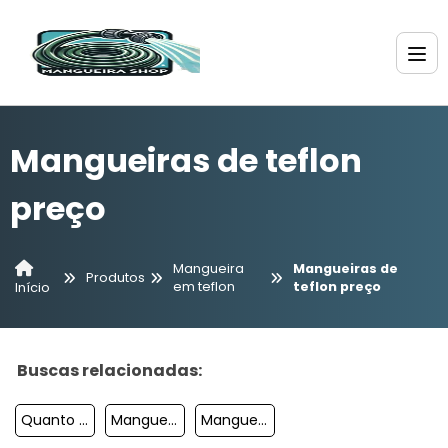
Mangueiras de teflon
preço
Mangueira
Mangueiras de
Produtos
em teflon
teflon preço
Início
Buscas relacionadas:
Quanto Custa Mangueira De Polietileno
Mangueira Pvc 1 Polegada
Mangueira De Gotejamento Para Milho