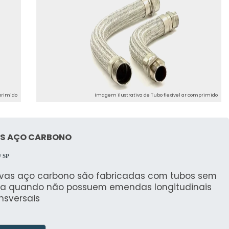
primido
Imagem ilustrativa de Tubo flexível ar comprimido
S AÇO CARBONO
/ SP
rvas aço carbono são fabricadas com tubos sem
ra quando não possuem emendas longitudinais
nsversais