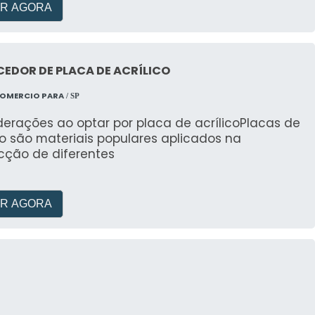
R AGORA
EDOR DE PLACA DE ACRÍLICO
COMERCIO PARA
/ SP
erações ao optar por placa de acrílicoPlacas de
co são materiais populares aplicados na
cção de diferentes
R AGORA