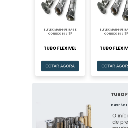
ELFLEX MANGUEIRAS E
ELFLEX MANGUEIRA
CONEXÕES
/ SP
CONEXÕES
/ SP
TUBO FLEXIVEL
TUBO FLEXIV
COTAR AGORA
COTAR AGOR
TUBO F
Haenke T
O iní
de pr