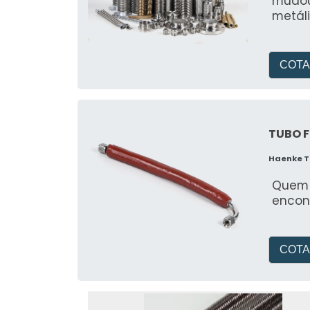
mudou
metáli
COTA
TUBO F
Haenke T
Quem p
encont
COTA