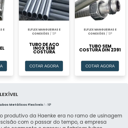
S E
ELFLEX MANGUEIRAS E
ELFLEX MANGUEIRAS E
CONEXÕES
/ SP
CONEXÕES
/ SP
TUBO DE AÇO
TUBO SEM
EL
INOX SEM
COSTURA DIN 2391
COSTURA
A
COTAR AGORA
COTAR AGORA
LEXÍVEL
ubos Metálicos Flexíveis
/ - SP
cio produtivo da Haenke era no ramo de usinagem
escisão com o passar do tempo, a empresa