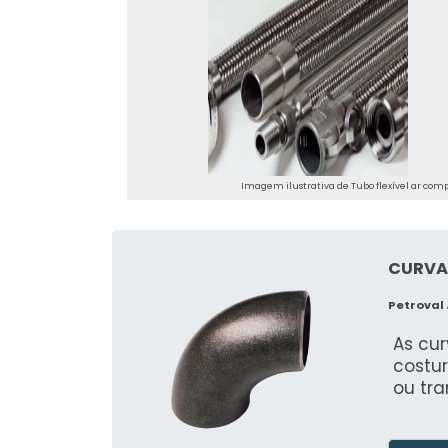
Imagem ilustrativa de Tubo flexível ar com
CURVA
Petroval
As cu
costu
ou tra