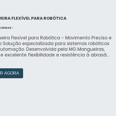
IRA FLEXÍVEL PARA ROBÓTICA
UEIRAS
/
ira Flexível para Robótica - Movimento Preciso e
o Solução especializada para sistemas robóticos
automação. Desenvolvida pela MG Mangueiras,
e excelente flexibilidade e resistência à abrasão,
essão e óleos minerais. Opera em temperaturas
0°C a +95°C, garantindo desempenho superior
imentos repetitivos e ambientes industriais
R AGORA
tes. Ideal para aplicações de precisão que
em durabilidade e confiabilidade extrema.