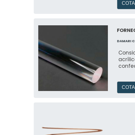
COTA
FORNEC
DAMARI 
Consid
acríli
confe
COTA