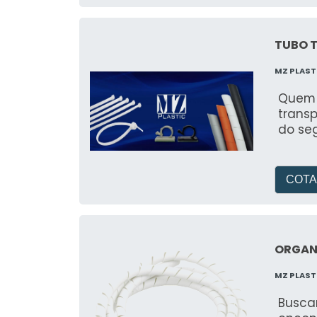
TUBO 
MZ PLAST
Quem 
transp
do se
COTA
ORGAN
MZ PLAST
Busca