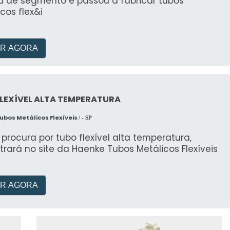
 de segmento e passou a fabricar tubos
cos flex&i
R AGORA
LEXÍVEL ALTA TEMPERATURA
ubos Metálicos Flexíveis
/ - SP
rocura por tubo flexível alta temperatura,
rará no site da Haenke Tubos Metálicos Flexíveis
R AGORA