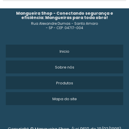
FABRICANTE DE MANGUEIRA DE PVC
Mangueira Shop - Conectando segurança e
eficiência: Mangueiras para toda obra!
Rua Alexandre Dumas - Santo Amaro
MANGUEIRA 40 METROS
- SP - CEP: 04717-004
MANGUEIRA PRETA 4 POLEGADAS
MANGUEIRA PRETA 1 POLEGADA E MEIA
Inicio
MANGUEIRA DE JARDIM PVC 30 METROS
Sobre nós
FABRICANTE MANGUEIRA POLIETILENO
Produtos
MANGUEIRAS E CONEXÕES
Mapa do site
MANGUEIRA PVC 2 POLEGADAS
MANGUEIRAS PARA SUCÇÃO E DESCARGA
MANGUEIRA PRETA 2 POLEGADAS PREÇO
Copyright © Mangueira Shop. (Lei 9610 de 19/02/1998)