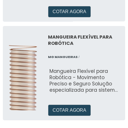
costura, e são
performance contínua em
confeccionadas e
condições adversas.
COTAR AGORA
MANGUEIRA FLEXÍVEL PARA
ROBÓTICA
MG MANGUEIRAS
/
Mangueira Flexível para
Robótica - Movimento
Preciso e Seguro Solução
especializada para sistemas
robóticos e de automação.
Desenvolvida pela MG
Mangueiras, oferece
COTAR AGORA
excelente flexibilidade e
resistência à abrasão,
compressão e óleos