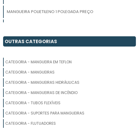
MANGUEIRA POLIETILENO 1 POLEGADA PREÇO
MANGUEIRA PRETA
MANGUEIRA DE POLIETILENO 3 4
OUTRAS CATEGORIAS
MANGUEIRA DE POLIETILENO PARA IRRIGAÇÃO VALOR
CATEGORIA - MANGUEIRA EM TEFLON
COMPRAR MANGUEIRA
CATEGORIA - MANGUEIRAS
MANGUEIRA PARA AR COMPRIMIDO
CATEGORIA - MANGUEIRAS HIDRÁULICAS
CATEGORIA - MANGUEIRAS DE INCÊNDIO
MANGUEIRA PRETA IRRIGACAO 1 2
CATEGORIA - TUBOS FLEXÍVEIS
MANGUEIRAS PNEUMÁTICAS
CATEGORIA - SUPORTES PARA MANGUEIRAS
MANGUEIRA DE PVC PRETA
CATEGORIA - FLUTUADORES
FABRICANTE DE MANGUEIRA PARA AR COMPRIMIDO