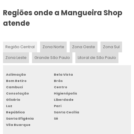
Regiões onde a Mangueira Shop
MANGUEIRAS DE BORRACHA INDUSTRIAL
atende
MANGUEIRA PRETA DE 1 POLEGADA
MANGUEIRA PRETA DE 2 POLEGADAS
Região Central
Zona Norte
Zona Oeste
Zona Sul
MANGUEIRA PRETA FLEXÍVEL PARA IRRIGAÇÃO
Zona Leste
Grande São Paulo
Litoral de São Paulo
MANGUEIRA 1 2 PRETA
Aclimação
Bela Vista
MANGUEIRA DE BORRACHA PARA AR COMPRIMIDO
Bom Retiro
Brás
Cambuci
Centro
MANGUEIRA 3 4 PRETA PREÇO
Consolação
Higienópolis
Glicério
Liberdade
MANGUEIRA PARA COMPRESSOR
Luz
Pari
República
Santa Cecília
Santa Efigênia
Sé
MANGUEIRAS DE ALTA PERFORMANCE
Vila Buarque
MANGUEIRA DE ALTA PRESSÃO COM MALHA DE AÇO