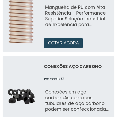
Mangueira de PU com Alta
Resistência - Performance
Superior Solução industrial
de excelência para
aplicações exigentes.
Desenvolvida pela MG
Mangueiras, combina alta
COTAR AGORA
resistência à abrasão,
compressão e óleos
minerais com temperatura
de trabalho de -40°C a
CONEXÕES AÇO CARBONO
+95°C. Ideal para setores
como automação,
Petroval
/ SP
construção civil, químico,
moveleiro e metal-
Conexões em aço
mecânico. Flexibilidade
carbonoAs conexões
superior e durabilidade
tubulares de aço carbono
comprovada para os
podem ser confeccionadas
desafios industriais mais
com tubos com ou sem
rigorosos. Garantia de