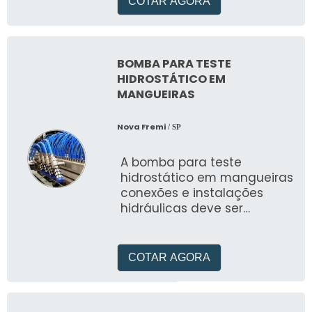
COTAR AGORA
BOMBA PARA TESTE
HIDROSTÁTICO EM
MANGUEIRAS
Nova Fremi
/ SP
A bomba para teste
hidrostático em mangueiras
conexões e instalações
hidráulicas deve ser
utilizada com a mangueira
ou quaisquer dos outros
produ
COTAR AGORA