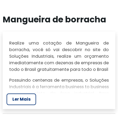
Mangueira de borracha
Realize uma cotação de Mangueira de
borracha, você só vai descobrir no site do
Soluções Industriais, realize um orçamento
imediatamente com dezenas de empresas de
todo o Brasil gratuitamente para todo o Brasil
Possuindo centenas de empresas, o Soluções
Industriais é a ferramenta business to business
mais completo da área industrial. Para
Ler Mais
realizar um orçamento de Mangueira de
borracha, clique em um ou mais dos
anuciantes a seguir: