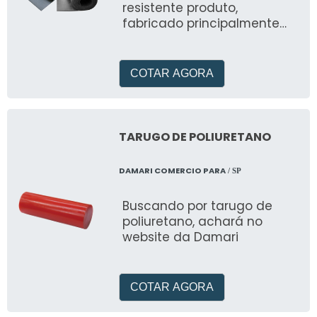
resistente produto,
fabricado principalmente
com o intuito de ser
confortável, de acordo com
o que for mais
COTAR AGORA
TARUGO DE POLIURETANO
DAMARI COMERCIO PARA
/ SP
Buscando por tarugo de
poliuretano, achará no
website da Damari
COTAR AGORA