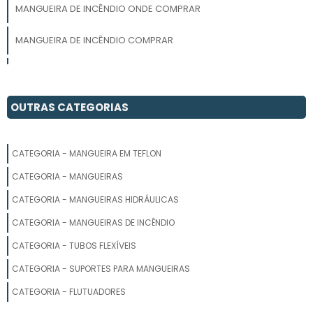
MANGUEIRA DE INCÊNDIO ONDE COMPRAR
MANGUEIRA DE INCÊNDIO COMPRAR
MANGUEIRA DE INCENDIO EMPRESAS
MANGUEIRA DE INCÊNDIO TIPO 2 FABRICANTE
OUTRAS CATEGORIAS
MANGUEIRA DE COMBATE A INCÊNDIO
CATEGORIA - MANGUEIRA EM TEFLON
MANGUEIRA INCÊNDIO PREÇO
CATEGORIA - MANGUEIRAS
MANGUEIRA DE BOMBEIRO
CATEGORIA - MANGUEIRAS HIDRÁULICAS
CATEGORIA - MANGUEIRAS DE INCÊNDIO
MANGUEIRA INCÊNDIO TIPO 1
CATEGORIA - TUBOS FLEXÍVEIS
MANGUEIRA DE INCÊNDIO TIPO 2
CATEGORIA - SUPORTES PARA MANGUEIRAS
PREÇO DE MANGUEIRA DE INCÊNDIO
CATEGORIA - FLUTUADORES