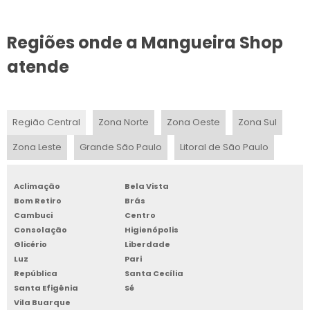
MANGUEIRA DE INCÊNDIO PREDIAL
Regiões onde a Mangueira Shop
MANGUEIRA DE INCÊNDIO VALOR
atende
MANGUEIRA DE INCÊNDIO
MANGUEIRA CONTRA INCÊNDIO
Região Central
Zona Norte
Zona Oeste
Zona Sul
MANGUEIRA DE INCÊNDIO TIPO 3
Zona Leste
Grande São Paulo
Litoral de São Paulo
VALOR DE MANGUEIRA DE INCÊNDIO
Aclimação
Bela Vista
MANGUEIRA INCENDIO TIPO 2 PREÇO
Bom Retiro
Brás
Cambuci
Centro
Consolação
Higienópolis
Glicério
Liberdade
Luz
Pari
República
Santa Cecília
Santa Efigênia
Sé
Vila Buarque