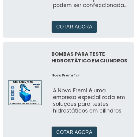
podem ser confeccionadas
com tubos com ou sem
costura, e são
confeccionadas e
COTAR AGORA
BOMBAS PARA TESTE
HIDROSTÁTICO EM CILINDROS
Nova Fremi
/ SP
A Nova Fremi é uma
empresa especializada em
soluções para testes
hidrostáticos em cilindros
COTAR AGORA