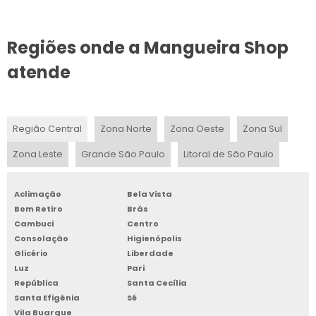
MANGUEIRA PLÁSTICA PRETA 2 POLEGADAS
Regiões onde a Mangueira Shop
MANGUEIRAS PARA SUCÇÃO E DESCARGA
atende
MANGUEIRA PRETA
MANGUEIRA DE POLIETILENO PARA IRRIGAÇÃO VALOR
Região Central
Zona Norte
Zona Oeste
Zona Sul
MANGUEIRA PEAD 1 2
Zona Leste
Grande São Paulo
Litoral de São Paulo
MANGUEIRAS PARA PRODUTOS QUÍMICOS
Aclimação
Bela Vista
FABRICANTE DE MANGUEIRAS INDUSTRIAIS
Bom Retiro
Brás
Cambuci
Centro
MANGUEIRA FLEXÍVEL 2 POLEGADAS
Consolação
Higienópolis
Glicério
Liberdade
FABRICANTE DE MANGUEIRA DE PVC
Luz
Pari
República
Santa Cecília
Santa Efigênia
Sé
MANGUEIRA DE ALTA PRESSÃO COMPRAR
Vila Buarque