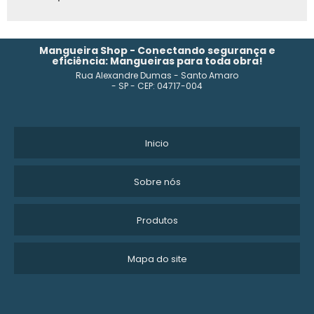
FÁBRICA DE MANGUEIRA PRETA
INDÚSTRIA DE MANGUEIRAS PLÁSTICAS
Mangueira Shop - Conectando segurança e
eficiência: Mangueiras para toda obra!
Rua Alexandre Dumas - Santo Amaro
MANGUEIRA DE BORRACHA PARA COMPRESSOR
- SP - CEP: 04717-004
PREÇO MANGUEIRA PRETA 2 POLEGADAS
MANGUEIRA PRETA 1 POLEGADA 3MM
Inicio
ONDE COMPRAR MANGUEIRA
Sobre nós
MANGUEIRA PRETA FLEXÍVEL PARA IRRIGAÇÃO
Produtos
MANGUEIRAS INDUSTRIAIS
Mapa do site
MANGUEIRA DE AR PNEUMÁTICA
MANGUEIRA POLIETILENO 1 POLEGADA PREÇO