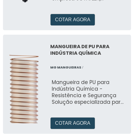
especializada no mercado
de oleohidráulica e
pneumática desde 1989
COTAR AGORA
MANGUEIRA DE PU PARA
INDÚSTRIA QUÍMICA
MG MANGUEIRAS
/
Mangueira de PU para
Indústria Química -
Resistência e Segurança
Solução especializada para
manuseio de produtos
químicos. Desenvolvida pela
MG Mangueiras, oferece
COTAR AGORA
temperatura de trabalho de