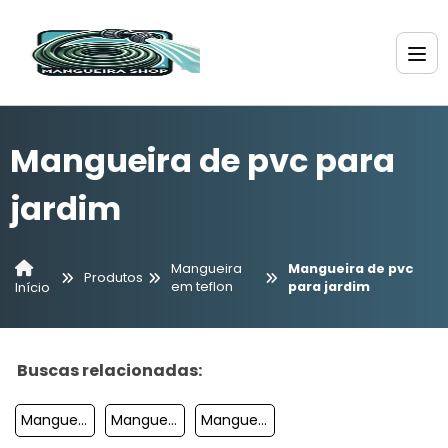
Mangueira de pvc para
jardim
Mangueira
Mangueira de pvc
Produtos
em teflon
para jardim
Início
Buscas relacionadas:
Mangueira De Borracha Nitrílica
Mangueira Preta 1 Polegada 3mm
Mangueira De Polietileno Preta