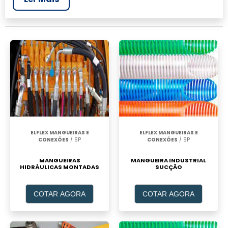
realizar um orçamento de Mangueira de pvc
para jardim, clique em um ou mais dos
anuciantes a seguir:
ELFLEX MANGUEIRAS E
ELFLEX MANGUEIRAS E
CONEXÕES
/ SP
CONEXÕES
/ SP
MANGUEIRAS
MANGUEIRA INDUSTRIAL
HIDRÁULICAS MONTADAS
SUCÇÃO
COTAR AGORA
COTAR AGORA