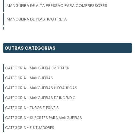
MANGUEIRA DE ALTA PRESSÃO PARA COMPRESSORES
MANGUEIRA DE PLÁSTICO PRETA
MANGUEIRA DE POLIETILENO 3 4
MANGUEIRA 1 2 PRETA
OUTRAS CATEGORIAS
FABRICANTE DE MANGUEIRA INDUSTRIAL EM SP
CATEGORIA - MANGUEIRA EM TEFLON
MANGUEIRA DE POLIETILENO PRETA
CATEGORIA - MANGUEIRAS
MANGUEIRA PRETA IRRIGACAO 1 2
CATEGORIA - MANGUEIRAS HIDRÁULICAS
CATEGORIA - MANGUEIRAS DE INCÊNDIO
MANGUEIRA PRETA FLEXÍVEL PARA CONSTRUÇÃO
CATEGORIA - TUBOS FLEXÍVEIS
MANGUEIRA PRETA POLIETILENO
CATEGORIA - SUPORTES PARA MANGUEIRAS
MANGUEIRAS PLÁSTICAS
CATEGORIA - FLUTUADORES