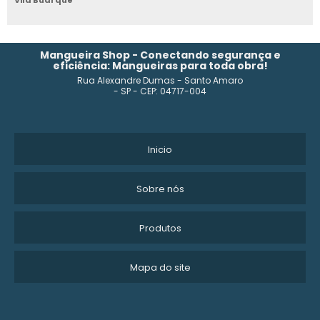
Vila Buarque
COMPRAR TUBO FLEXÍVEL PARA CONSTRUÇÃO
TUBO FLEXÍVEL PARA IRRIGAÇÃO
Mangueira Shop - Conectando segurança e
eficiência: Mangueiras para toda obra!
Rua Alexandre Dumas - Santo Amaro
FABRICA DE TUBO FLEXÍVEL PEBD
- SP - CEP: 04717-004
PREÇO DO TUBO FLEXÍVEL PARA IRRIGAÇÃO
TUBO FLEXÍVEL PELBD
Inicio
TUBO FLEXÍVEL PEBD SP
Sobre nós
TUBO FLEXIVEL PVC
Produtos
TUBO FLEXÍVEL PELBD SP
Mapa do site
TUBO FLEXÍVEL
COMPRAR TUBO FLEXÍVEL PELBD