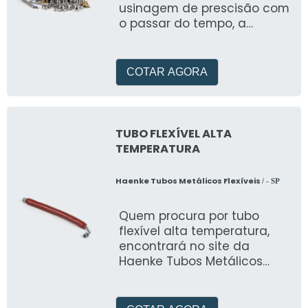
usinagem de prescisão com
o passar do tempo, a
empresa mudou de
segmento e passou a
fabricar tubos metálicos
COTAR AGORA
flex&i
TUBO FLEXÍVEL ALTA
TEMPERATURA
Haenke Tubos Metálicos Flexíveis
/ - SP
Quem procura por tubo
flexível alta temperatura,
encontrará no site da
Haenke Tubos Metálicos
Flexíveis