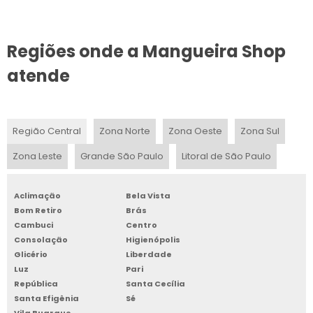
TUBO FLEXÍVEL CORRUGADO VALOR
Regiões onde a Mangueira Shop
TUBO FLEXÍVEL PARA IRRIGAÇÃO SP
atende
FABRICA DE TUBO FLEXÍVEL PELBD
TUBO DE SILICONE COLORIDO
Região Central
Zona Norte
Zona Oeste
Zona Sul
FABRICA DE TUBO FLEXÍVEL PARA IRRIGAÇÃO
Zona Leste
Grande São Paulo
Litoral de São Paulo
INDUSTRIA DE TUBO FLEXÍVEL PARA IRRIGAÇÃO
Aclimação
Bela Vista
TUBO DE SILICONE FLEXÍVEL
Bom Retiro
Brás
Cambuci
Centro
ONDE COMPRAR TUBO FLEXÍVEL PARA IRRIGAÇÃO
Consolação
Higienópolis
Glicério
Liberdade
PREÇO DO TUBO FLEXÍVEL PARA CONSTRUÇÃO
Luz
Pari
República
Santa Cecília
Santa Efigênia
Sé
TUBO DE PLASTICO FLEXIVEL PREÇO