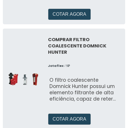
variedade de produtos de
alta qualidade e
desempenho
COTAR AGORA
COMPRAR FILTRO
COALESCENTE DOMNICK
HUNTER
Jotaflex
/ SP
O filtro coalescente
Domnick Hunter possui um
elemento filtrante de alta
eficiência, capaz de reter
partículas de até 0,01
mícron
COTAR AGORA