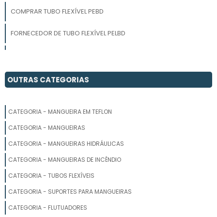
COMPRAR TUBO FLEXÍVEL PEBD
FORNECEDOR DE TUBO FLEXÍVEL PELBD
TUBOS PLÁSTICOS FLEXÍVEIS
TUBO DE BORRACHA FLEXÍVEL
OUTRAS CATEGORIAS
TUBO FLEXIVEL PVC 100MM
CATEGORIA - MANGUEIRA EM TEFLON
TUBO FLEXÍVEL PARA CONSTRUÇÃO
CATEGORIA - MANGUEIRAS
FABRICANTE DE TUBO FLEXÍVEL PARA CONSTRUÇÃO
CATEGORIA - MANGUEIRAS HIDRÁULICAS
CATEGORIA - MANGUEIRAS DE INCÊNDIO
TUBO FLEXÍVEL CORRUGADO
CATEGORIA - TUBOS FLEXÍVEIS
PREÇO DO TUBO DE POLIETILENO
CATEGORIA - SUPORTES PARA MANGUEIRAS
TUBO DE POLIETILENO
CATEGORIA - FLUTUADORES