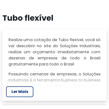
Tubo flexível
Realize uma cotação de Tubo flexível, você só
vai descobrir no site do Soluções Industriais,
realize um orçamento imediatamente com
dezenas de empresas de todo o Brasil
gratuitamente para todo o Brasil
Possuindo centenas de empresas, o Soluções
Industriais é a ferramenta business to business
mais completo da área industrial. Para
Ler Mais
realizar um orçamento de Tubo flexível, clique
em um ou mais dos anuciantes a seguir: