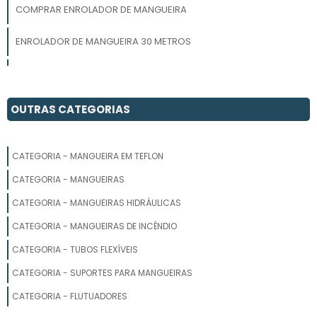
COMPRAR ENROLADOR DE MANGUEIRA
ENROLADOR DE MANGUEIRA 30 METROS
PORTA MANGUEIRA DE JARDIM
COMPRAR SUPORTE PARA MANGUEIRA DE JARDIM
OUTRAS CATEGORIAS
SUPORTE PARA MANGUEIRA DE CHÃO
CATEGORIA - MANGUEIRA EM TEFLON
ENROLADOR DE MANGUEIRA DE ÁGUA
CATEGORIA - MANGUEIRAS
SUPORTE PARA MANGUEIRA GIRATÓRIO
CATEGORIA - MANGUEIRAS HIDRÁULICAS
CATEGORIA - MANGUEIRAS DE INCÊNDIO
ENROLADOR DE MANGUEIRA PREÇO
CATEGORIA - TUBOS FLEXÍVEIS
ENROLADOR DE MANGUEIRA DE PAREDE
CATEGORIA - SUPORTES PARA MANGUEIRAS
SUPORTE PARA MANGUEIRA DE JARDIM DECORADO
CATEGORIA - FLUTUADORES