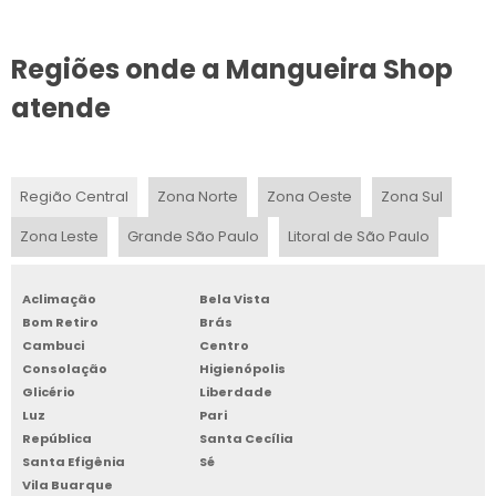
ENROLADOR DE MANGUEIRA COM RODAS
Regiões onde a Mangueira Shop
COMPRAR SUPORTE DE MANGUEIRA
atende
ENROLADOR DE MANGUEIRA 50 METROS
Região Central
Zona Norte
Zona Oeste
Zona Sul
Zona Leste
Grande São Paulo
Litoral de São Paulo
Aclimação
Bela Vista
Bom Retiro
Brás
Cambuci
Centro
Consolação
Higienópolis
Glicério
Liberdade
Luz
Pari
República
Santa Cecília
Santa Efigênia
Sé
Vila Buarque