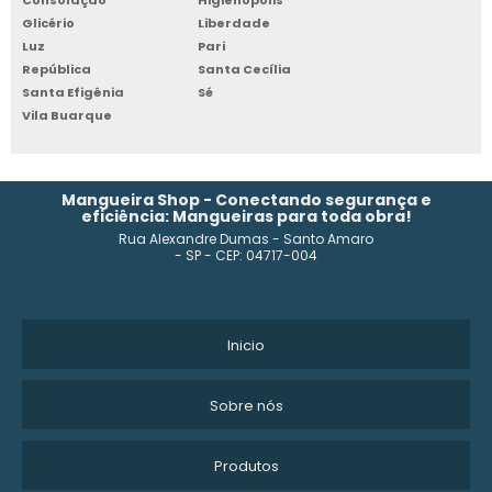
Consolação
Higienópolis
Glicério
Liberdade
INDUSTRIA DE TUBO FLEXÍVEL PARA IRRIGAÇÃO
Luz
Pari
República
Santa Cecília
Santa Efigênia
Sé
FABRICA DE TUBO FLEXÍVEL PARA CONSTRUÇÃO
Vila Buarque
TUBO FLEXIVEL PVC
DISTRIBUIDOR DE TUBO FLEXÍVEL PEBD
Mangueira Shop - Conectando segurança e
eficiência: Mangueiras para toda obra!
Rua Alexandre Dumas - Santo Amaro
TUBO FLEXÍVEL PARA IRRIGAÇÃO SP
- SP - CEP: 04717-004
FABRICANTE DE TUBO FLEXÍVEL PEBD
COMPRAR TUBO FLEXÍVEL PARA CONSTRUÇÃO
Inicio
PREÇO DO TUBO FLEXÍVEL PEBD
Sobre nós
TUBO FLEXÍVEL CORRUGADO PREÇO
Produtos
FABRICA DE TUBO FLEXÍVEL PEBD