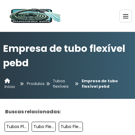
Empresa de tubo flexível
pebd
Tubos
Empresa de tubo
Produtos
flexíveis
flexível pebd
Início
Buscas relacionadas:
Tubos Plásticos Flexíveis
Tubo Flexivel Pvc 100mm
Tubo Flexível Corrugado Valor