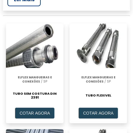
realizar um orçamento de Empresa de tubo
flexível pebd, clique em um ou mais dos
anuciantes a seguir:
ELFLEX MANGUEIRAS E
ELFLEX MANGUEIRAS E
CONEXÕES
/ SP
CONEXÕES
/ SP
TUBO SEM COSTURA DIN
TUBO FLEXIVEL
2391
COTAR AGORA
COTAR AGORA