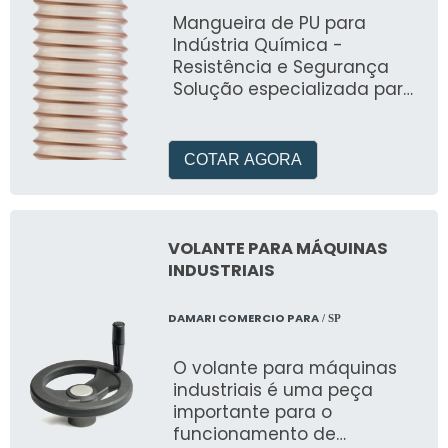
Mangueira de PU para
Indústria Química -
Resistência e Segurança
Solução especializada para
manuseio de produtos
químicos. Desenvolvida pela
MG Mangueiras, oferece
COTAR AGORA
temperatura de trabalho de
-40°C a +95°C com
excelente resistência a
óleos minerais, abrasão e
VOLANTE PARA MÁQUINAS
intempéries. Ideal para
INDUSTRIAIS
transporte de produtos
químicos, sistemas de
DAMARI COMERCIO PARA
/ SP
ventilação e aplicações em
ambientes químicos
O volante para máquinas
agressivos. Durabilidade
industriais é uma peça
superior e segurança
importante para o
comprovada para os
funcionamento de
processos mais exigentes