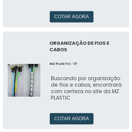
máquinas industriais
da indústria química.
COTAR AGORA
ORGANIZAÇÃO DE FIOS E
CABOS
MZ PLASTIC
/ SP
Buscando por organização
de fios e cabos, encontrará
com certeza no site da MZ
PLASTIC
COTAR AGORA