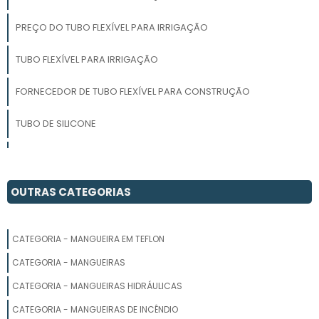
PREÇO DO TUBO FLEXÍVEL PARA IRRIGAÇÃO
TUBO FLEXÍVEL PARA IRRIGAÇÃO
FORNECEDOR DE TUBO FLEXÍVEL PARA CONSTRUÇÃO
TUBO DE SILICONE
TUBO FLEXÍVEL CORRUGADO VALOR
FABRICANTE DE TUBO FLEXÍVEL PELBD
OUTRAS CATEGORIAS
EMPRESA DE TUBO FLEXÍVEL PEBD
CATEGORIA - MANGUEIRA EM TEFLON
FORNECEDOR DE TUBO FLEXÍVEL PEBD
CATEGORIA - MANGUEIRAS
TUBO DE SILICONE FLEXÍVEL
CATEGORIA - MANGUEIRAS HIDRÁULICAS
CATEGORIA - MANGUEIRAS DE INCÊNDIO
TUBO DE SILICONE COLORIDO